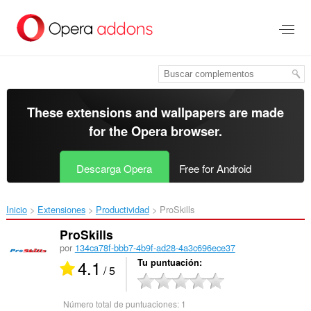
Saltar
al
contenido
principal
These extensions and wallpapers are made
for the
Opera browser
.
Descarga Opera
Free for Android
Inicio
Extensiones
Productividad
ProSkills‎
ProSkills
por
134ca78f-bbb7-4b9f-ad28-4a3c696ece37
4.1
Tu puntuación
/ 5
Número total de puntuaciones:
1