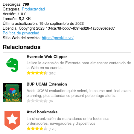
Descargas
799
Categoría
Productividad
Versión
1.0.0
Tamaño
5,3 KB
Última actualización
19 de septiembre de 2023
Licencia
Copyright 2023 134ca78f-bbb7-4b9f-ad28-4a3c696ece37
Política de privacidad
Sitio Web del servicio
https://proskills.vn/
Relacionados
Evernote Web Clipper
Utilice la extensión de Evernote para almacenar contenido de
la Web en su cuenta.
N
610
ú
m
BUP UCAM Extension
e
Adds UCAM evaluation quick-select, in-course and final exam
planning, plus attendance present percentage alerts.
r
N
0
o
ú
t
m
Atavi bookmarks
o
e
La sincronización de marcadores entre todos sus
t
ordenadores, navegadores y dispositivos
r
a
N
170
o
l