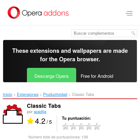
Saltar
al
contenido
principal
These extensions and wallpapers are made
for the
Opera browser
.
Descarga Opera
Free for Android
Inicio
Extensiones
Productividad
Classic Tabs‎
Classic Tabs
por
spadija
4.2
Tu puntuación
/ 5
Número total de puntuaciones:
106