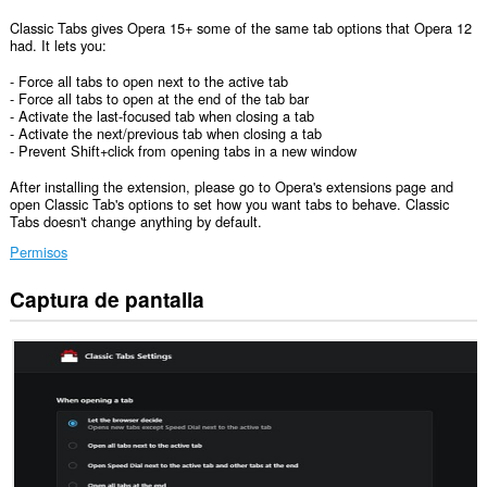
Classic Tabs gives Opera 15+ some of the same tab options that Opera 12
had. It lets you:
- Force all tabs to open next to the active tab
- Force all tabs to open at the end of the tab bar
- Activate the last-focused tab when closing a tab
- Activate the next/previous tab when closing a tab
- Prevent Shift+click from opening tabs in a new window
After installing the extension, please go to Opera's extensions page and
open Classic Tab's options to set how you want tabs to behave. Classic
Tabs doesn't change anything by default.
Permisos
Captura de pantalla
Esta
extensión
puede
acceder
a
tus
datos
en
todos
los
sitios