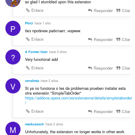
so glad I stumbled upon this extension
Enlace
Responder
Citar
Phicr
hace 1 año
P
без проблем работает, нормик
Enlace
Responder
Citar
A Former User
hace 2 años
?
Very funcrional add
Enlace
Responder
Citar
vendimia
hace 2 años
V
Si ya no funciona o les da problemas prueben instalar esta
otra extensión "SimpleTabOrder"
https://addons.opera.com/es/extensions/details/simpletaborder
/
Enlace
Responder
Citar
markusesch
hace 2 años
M
Unfortunately, the extension no longer works in other work