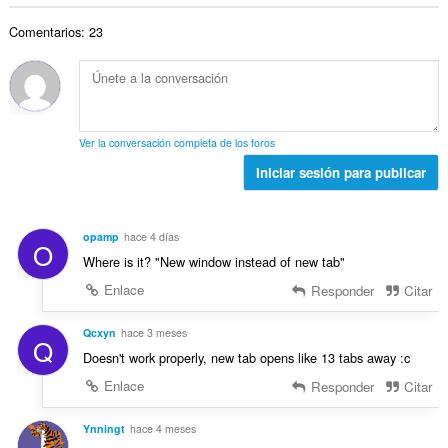
t
n
p
r
a
a
e
u
Comentarios: 23
o
c
l
s
n
t
i
d
:
t
o
o
e
u
t
n
p
a
a
e
u
c
l
s
n
Ver la conversación completa de los foros
i
d
:
t
o
Iniciar sesión para publicar
e
u
n
p
a
e
u
c
s
n
opamp
hace 4 días
i
O
:
t
Where is it? "New window instead of new tab"
o
u
n
Enlace
Responder
Citar
a
e
c
s
Qcxyn
hace 3 meses
i
Q
:
o
Doesn't work properly, new tab opens like 13 tabs away :c
n
Enlace
Responder
Citar
e
s
Ynningt
hace 4 meses
: