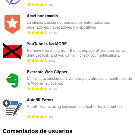
N
3
ú
m
Atavi bookmarks
e
La sincronización de marcadores entre todos sus
ordenadores, navegadores y dispositivos
r
N
170
o
ú
t
m
YouTube is No MORE
o
e
Remove everything from the homepage of youtube, so you
t
dont get lost, and you can still check your notifications.
r
a
N
54
o
l
ú
t
d
m
Evernote Web Clipper
o
e
e
Utilice la extensión de Evernote para almacenar contenido de
t
p
la Web en su cuenta.
r
a
N
u
610
o
l
ú
n
t
d
m
Autofill Forms
t
o
e
e
u
Autofill Forms using keyboard shortcut or toolbar button.
t
p
r
a
a
N
u
8
o
c
l
ú
n
t
i
d
m
t
Comentarios de usuarios
o
o
e
e
u