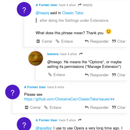
isepiq
A Former User
hace 4 años
?
@isepiq
said in
Classic Tabs
:
after doing the Settings under Extensions.
What does this phrase mean? Thank you.
Cerrar
Enlace
Responder
Citar
beeters
hace 4 años
@treego: He means the "Options", or maybe
setting its permissions ("Manage Extension")
Enlace
Responder
Citar
A Former User
hace 6 años
?
Please see
https://github.com/ChaosinaCan/ClassicTabs/issues/44
Cerrar
Enlace
Responder
Citar
A Former User
hace 5 años
?
@spadija
: I use to use Opera a very long time ago. I