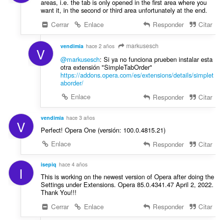
areas, i.e. the tab is only opened in the first area where you
want it, in the second or third area unfortunately at the end.
Cerrar
Enlace
Responder
Citar
markusesch
vendimia
hace 2 años
V
@markusesch
: Si ya no funciona prueben instalar esta
otra extensión "SimpleTabOrder"
https://addons.opera.com/es/extensions/details/simplet
aborder/
Enlace
Responder
Citar
vendimia
hace 3 años
V
Perfect! Opera One (versión: 100.0.4815.21)
Enlace
Responder
Citar
isepiq
hace 4 años
I
This is working on the newest version of Opera after doing the
Settings under Extensions. Opera 85.0.4341.47 April 2, 2022.
Thank You!!!
Cerrar
Enlace
Responder
Citar