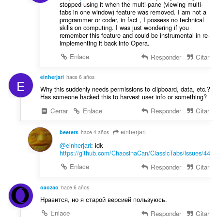
stopped using it when the multi-pane (viewing multi-
tabs in one window) feature was removed. I am not a
programmer or coder, in fact , I possess no technical
skills on computing. I was just wondering if you
remember this feature and could be instrumental in re-
implementing it back into Opera.
Enlace
Responder
Citar
einherjari
hace 6 años
E
Why this suddenly needs permissions to clipboard, data, etc.?
Has someone hacked this to harvest user info or something?
Cerrar
Enlace
Responder
Citar
einherjari
beeters
hace 4 años
@einherjari
: idk
https://github.com/ChaosinaCan/ClassicTabs/issues/44
Enlace
Responder
Citar
oaozao
hace 6 años
Нравится, но я старой версией пользуюсь.
Enlace
Responder
Citar