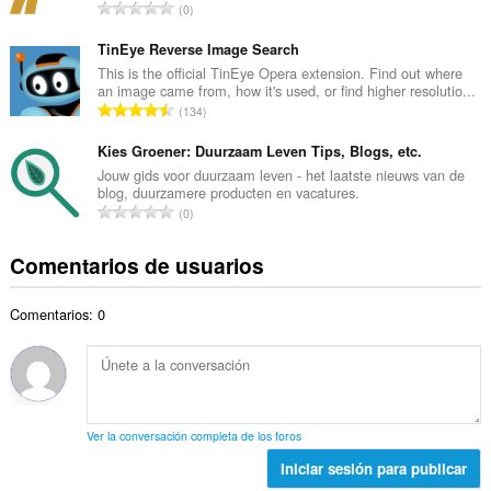
a
N
0
o
l
ú
t
d
m
TinEye Reverse Image Search
o
e
e
This is the official TinEye Opera extension. Find out where
t
p
an image came from, how it's used, or find higher resolutio...
r
a
N
u
134
o
l
ú
n
t
d
m
Kies Groener: Duurzaam Leven Tips, Blogs, etc.
t
o
e
e
u
Jouw gids voor duurzaam leven - het laatste nieuws van de
t
p
blog, duurzamere producten en vacatures.
r
a
a
N
u
0
o
c
l
ú
n
t
i
d
m
t
Comentarios de usuarios
o
o
e
e
u
t
n
p
r
a
a
e
u
Comentarios: 0
o
c
l
s
n
t
i
d
:
t
o
o
e
u
t
n
p
a
a
e
u
c
l
s
n
Ver la conversación completa de los foros
i
d
:
t
o
Iniciar sesión para publicar
e
u
n