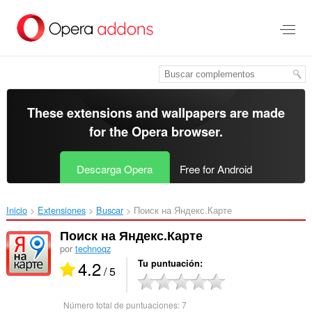
Saltar
al
contenido
principal
These extensions and wallpapers are made
for the
Opera browser
.
Descarga Opera
Free for Android
Inicio
Extensiones
Buscar
Поиск на Яндекс.Карте‎
Поиск на Яндекс.Карте
por
technoqz
4.2
Tu puntuación
/ 5
Número total de puntuaciones:
7