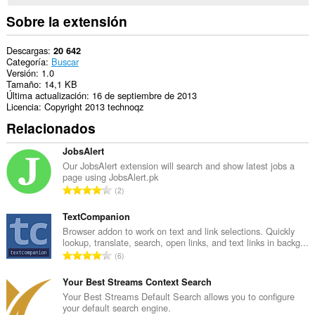
Sobre la extensión
Descargas
20 642
Categoría
Buscar
Versión
1.0
Tamaño
14,1 KB
Última actualización
16 de septiembre de 2013
Licencia
Copyright 2013 technoqz
Relacionados
JobsAlert
Our JobsAlert extension will search and show latest jobs a
page using JobsAlert.pk
N
2
ú
m
TextCompanion
e
Browser addon to work on text and link selections. Quickly
lookup, translate, search, open links, and text links in backg...
r
N
6
o
ú
t
m
Your Best Streams Context Search
o
e
Your Best Streams Default Search allows you to configure
t
your default search engine.
r