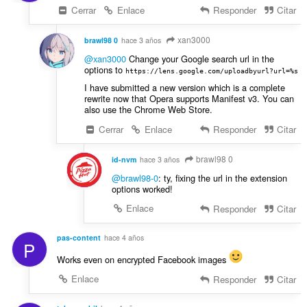
Cerrar
Enlace
Responder
Citar
xan3000
brawl98 0
hace 3 años
@xan3000
Change your Google search url in the
options to
https://lens.google.com/uploadbyurl?url=%s
I have submitted a new version which is a complete
rewrite now that Opera supports Manifest v3. You can
also use the Chrome Web Store.
Cerrar
Enlace
Responder
Citar
brawl98 0
id-nvm
hace 3 años
@brawl98-0
: ty, fixing the url in the extension
options worked!
Enlace
Responder
Citar
pas-content
hace 4 años
P
Works even on encrypted Facebook images
Enlace
Responder
Citar