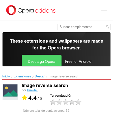
Saltar
al
contenido
principal
These extensions and wallpapers are made
for the
Opera browser
.
Descarga Opera
Free for Android
Inicio
Extensiones
Buscar
Image reverse search‎
Image reverse search
por
brawl98
4.4
Tu puntuación
/ 5
Número total de puntuaciones:
52