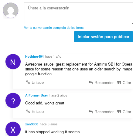
t
i
d
:
t
o
o
e
u
t
n
p
a
a
e
u
c
l
s
n
Ver la conversación completa de los foros
i
d
:
t
o
Iniciar sesión para publicar
e
u
n
p
a
e
u
c
s
n
Nothing404
hace 1 año
i
N
:
t
Awesome sauce, great replacement for Armin's SBI for Opera
o
u
since for some reason that one uses an older search by image
n
google function.
a
e
c
Enlace
s
Responder
Citar
i
:
o
A Former User
hace 2 años
?
n
Good add, works great
e
s
Enlace
Responder
Citar
:
xan3000
hace 3 años
X
it has stopped working it seems