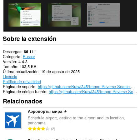
Sobre la extensión
Descargas
66 111
Categoría
Buscar
Versión
4.4.3
Tamaño
103,5 KB
Última actualización
19 de agosto de 2025
Licencia
Política de privacidad
Página de soporte
https://github.com/Brawl345/Image-Reverse-Search-WebExtension/issues
Página de código fuente
https://github.com/Brawl345/Image-Reverse-Search-WebExtension
Relacionados
Аэропорты мира ✈
Schedule airport, getting to the airport and its location,
panorama
N
2
ú