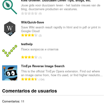
m
Kies Groener: Duurzaam Leven Tips, Blogs, etc.
e
Jouw gids voor duurzaam leven - het laatste nieuws van de
blog, duurzamere producten en vacatures.
r
N
0
o
ú
t
m
WikiQuick-Save
o
e
Save Wiki search result rapidly in html and in pdf or print in
t
Google Cloud
r
a
N
2
o
l
ú
t
d
m
testhelp
o
e
e
Поиск вопросов и ответов
t
p
r
a
N
u
1
o
l
ú
n
t
d
m
TinEye Reverse Image Search
t
o
e
e
u
This is the official TinEye Opera extension. Find out where
t
p
an image came from, how it's used, or find higher resolutio...
r
a
a
N
u
134
o
c
l
ú
n
t
i
d
m
t
Comentarios de usuarios
o
o
e
e
u
t
n
p
r
a
a
e
u
Comentarios: 11
o
c
l
s
n