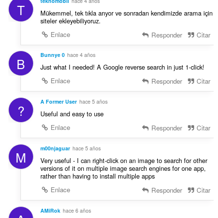
teknomobil
hace 4 años
T
Mükemmel, tek tıkla arıyor ve sonradan kendimizde arama için
siteler ekleyebiliyoruz.
Enlace
Responder
Citar
Bunnye 0
hace 4 años
B
Just what I needed! A Google reverse search in just 1-click!
Enlace
Responder
Citar
A Former User
hace 5 años
?
Useful and easy to use
Enlace
Responder
Citar
m00njaguar
hace 5 años
M
Very useful - I can right-click on an image to search for other
versions of it on multiple image search engines for one app,
rather than having to install multiple apps
Enlace
Responder
Citar
AMiRok
hace 6 años