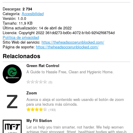
Descargas
2 734
Categoría
Accesibilidad
Versión
1.0.0
Tamaño
11,9 KB
Última actualización
14 de abril de 2022
Licencia
Copyright 2022 361dd273-bd0c-4072-b1b0-92f42f68754d
Política de privacidad
Sitio Web del servicio
https://theheadsoccerunblocked.com/
Página de soporte
https://theheadsoccerunblocked.com/
Relacionados
Green Rat Control
A Guide to Hassle Free, Clean and Hygienic Home.
N
0
ú
m
Zoom
e
Acerca o aleja el contenido web usando el botón de zoom
para una lectura más cómoda.
r
N
193
o
ú
t
m
My Fit Station
o
e
Let us help you train smarter, not harder. We help women
t
achieve their strongest, fittest, healthiest bodies with step-b...
r