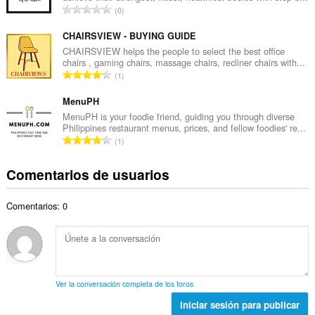
a
N
0
o
l
ú
t
d
m
CHAIRSVIEW - BUYING GUIDE
o
e
e
CHAIRSVIEW helps the people to select the best office
t
p
chairs , gaming chairs, massage chairs, recliner chairs with...
r
a
N
u
1
o
l
ú
n
t
d
m
MenuPH
t
o
e
e
u
MenuPH is your foodie friend, guiding you through diverse
t
p
Philippines restaurant menus, prices, and fellow foodies' re...
r
a
a
N
u
1
o
c
l
ú
n
t
i
d
m
t
Comentarios de usuarios
o
o
e
e
u
t
n
p
r
a
a
e
u
Comentarios: 0
o
c
l
s
n
t
i
d
:
t
o
o
e
u
t
n
p
a
a
e
u
c
l
s
n
Ver la conversación completa de los foros
i
d
:
t
o
Iniciar sesión para publicar
e
u