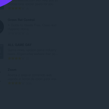
r
choose best soccer gears for you.
o
N
2
t
ú
o
m
Green Rat Control
t
e
A Guide to Hassle Free, Clean and
a
r
Hygienic Home.
l
o
N
0
d
t
ú
e
o
m
ALL GAME DAY
p
t
e
Game news, update game industry
u
a
r
news, Allgameday website that co...
n
l
o
N
7
t
d
t
ú
u
e
o
m
Zoom
a
p
t
e
Acerca o aleja el contenido web
c
u
a
r
usando el botón de zoom para una...
i
n
l
o
N
193
o
t
d
t
ú
n
u
e
o
m
e
a
p
t
e
s
c
u
a
r
:
i
n
l
o