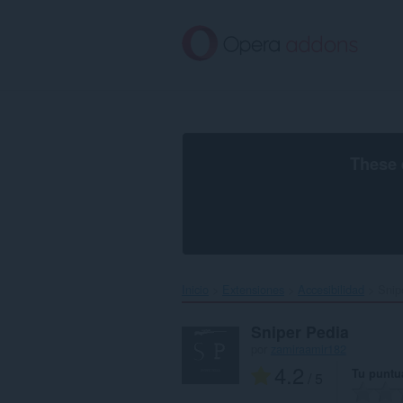
Saltar
al
contenido
principal
These 
Inicio
Extensiones
Accesibilidad
Snip
Sniper Pedia
por
zamiraamir182
4.2
Tu puntu
/ 5