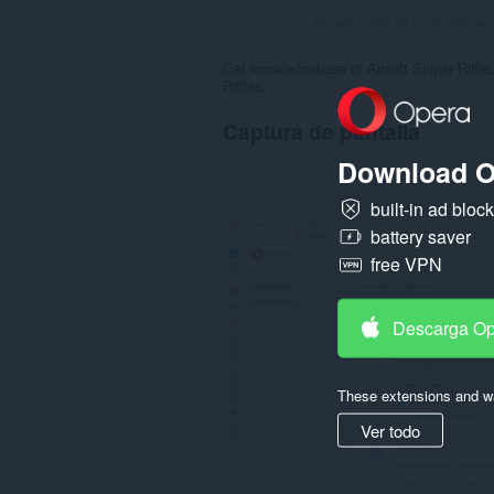
Número total de puntuaciones
Get knowledgebase of Airsoft Sniper Riffle
Riffles.
Captura de pantalla
Download O
built-in ad bloc
battery saver
free VPN
Descarga O
These extensions and wa
Ver todo