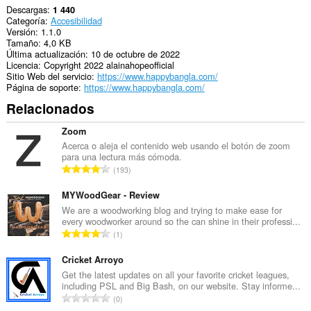
Descargas
1 440
Categoría
Accesibilidad
Versión
1.1.0
Tamaño
4,0 KB
Última actualización
10 de octubre de 2022
Licencia
Copyright 2022 alainahopeofficial
Sitio Web del servicio
https://www.happybangla.com/
Página de soporte
https://www.happybangla.com/
Relacionados
Zoom
Acerca o aleja el contenido web usando el botón de zoom
para una lectura más cómoda.
N
193
ú
m
MYWoodGear - Review
e
We are a woodworking blog and trying to make ease for
every woodworker around so the can shine in their professi...
r
N
1
o
ú
t
m
Cricket Arroyo
o
e
Get the latest updates on all your favorite cricket leagues,
t
including PSL and Big Bash, on our website. Stay informe...
r
a
N
0
o
l