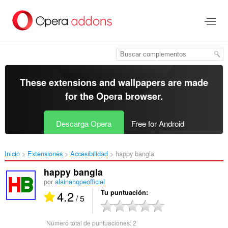
Saltar
al
contenido
principal
These extensions and wallpapers are made
for the
Opera browser
.
Descarga Opera
Free for Android
Inicio
Extensiones
Accesibilidad
happy bangla‎
happy bangla
por
alainahopeofficial
4.2
Tu puntuación
/ 5
Número total de puntuaciones:
2