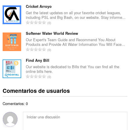
ú
t
m
Cricket Arroyo
o
e
Get the latest updates on all your favorite cricket leagues,
t
including PSL and Big Bash, on our website. Stay informe...
r
a
N
0
o
l
ú
t
d
m
Softener Water World Review
o
e
e
Our Expert's Team Guide and Recommend You About
t
p
Products and Provide All Water Information You Will Face...
r
a
N
u
0
o
l
ú
n
t
d
m
Find Any Bill
t
o
e
e
u
Our website is dedicated to Bills that You can find all the
t
p
online bills here.
r
a
a
N
u
0
o
c
l
ú
n
t
i
d
m
t
Comentarios de usuarios
o
o
e
e
u
t
n
p
r
a
a
e
u
Comentarios: 0
o
c
l
s
n
t
i
d
:
t
o
o
e
u
t
n
p
a
a
e