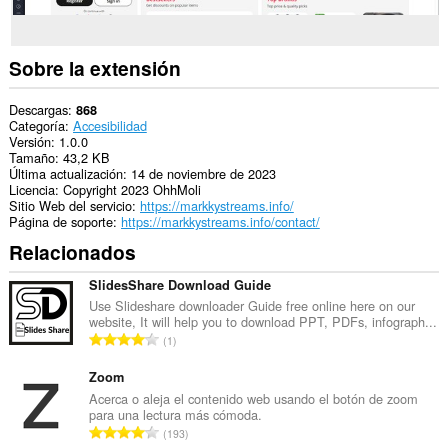
Sobre la extensión
Descargas
868
Categoría
Accesibilidad
Versión
1.0.0
Tamaño
43,2 KB
Última actualización
14 de noviembre de 2023
Licencia
Copyright 2023 OhhMoli
Sitio Web del servicio
https://markkystreams.info/
Página de soporte
https://markkystreams.info/contact/
Relacionados
SlidesShare Download Guide
Use Slideshare downloader Guide free online here on our
website, It will help you to download PPT, PDFs, infograph...
N
1
ú
m
Zoom
e
Acerca o aleja el contenido web usando el botón de zoom
para una lectura más cómoda.
r
N
193
o