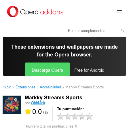
Saltar
al
contenido
principal
These extensions and wallpapers are made
for the
Opera browser
.
Descarga Opera
Free for Android
Inicio
Extensiones
Accesibilidad
Markky Streams Sports‎
Markky Streams Sports
por
OhhMoli
0.0
Tu puntuación
/ 5
Número total de puntuaciones:
0