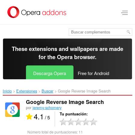
Saltar
al
contenido
principal
These extensions and wallpapers are made
for the
Opera browser
.
Descarga Opera
Free for Android
Inicio
Extensiones
Buscar
Google Reverse Image Search‎
Google Reverse Image Search
por
jeremy-schomery
4.1
Tu puntuación
/ 5
Número total de puntuaciones:
11