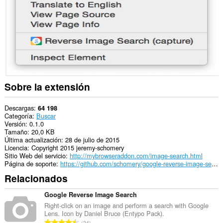
Web.
Esta
extensión
puede
acceder
a
tus
pestañas
y
tu
Sobre la extensión
actividad
de
navegación.
Descargas
64 198
Categoría
Buscar
Versión
0.1.0
Tamaño
20,0 KB
Última actualización
28 de julio de 2015
Licencia
Copyright 2015 jeremy-schomery
Sitio Web del servicio
http://mybrowseraddon.com/image-search.html
Página de soporte
https://github.com/schomery/google-reverse-image-search
Relacionados
Google Reverse Image Search
Right-click on an image and perform a search with Google
Lens. Icon by Daniel Bruce (Entypo Pack).
N
24