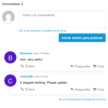
r
a
a
e
u
Comentarios: 2
o
c
l
s
n
t
i
d
:
t
o
o
e
u
t
n
p
a
a
e
u
c
l
s
n
Ver la conversación completa de los foros
i
d
:
t
o
Iniciar sesión para publicar
e
u
n
p
a
e
u
c
s
n
Balaneem
hace 9 meses
i
B
:
t
cool, very useful
o
u
n
Enlace
Responder
Citar
a
e
c
s
chrisvel89
hace 3 años
i
C
:
o
It stopped working. Please update.
n
Enlace
Responder
Citar
e
s
Ver la conversación completa de los foros
: