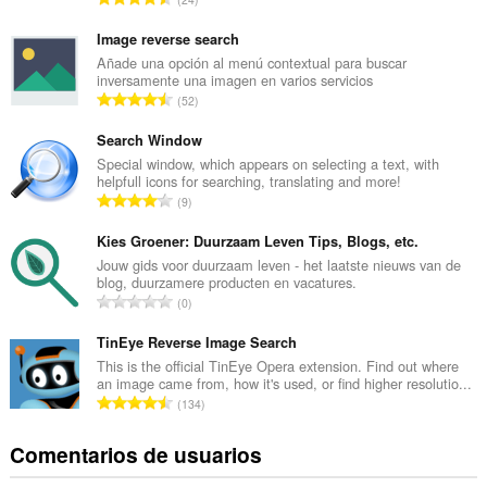
ú
m
Image reverse search
e
Añade una opción al menú contextual para buscar
inversamente una imagen en varios servicios
r
N
52
o
ú
t
m
Search Window
o
e
Special window, which appears on selecting a text, with
t
helpfull icons for searching, translating and more!
r
a
N
9
o
l
ú
t
d
m
Kies Groener: Duurzaam Leven Tips, Blogs, etc.
o
e
e
Jouw gids voor duurzaam leven - het laatste nieuws van de
t
p
blog, duurzamere producten en vacatures.
r
a
N
u
0
o
l
ú
n
t
d
m
TinEye Reverse Image Search
t
o
e
e
u
This is the official TinEye Opera extension. Find out where
t
p
an image came from, how it's used, or find higher resolutio...
r
a
a
N
u
134
o
c
l
ú
n
t
i
d
m
t
Comentarios de usuarios
o
o
e
e
u
t
n
p