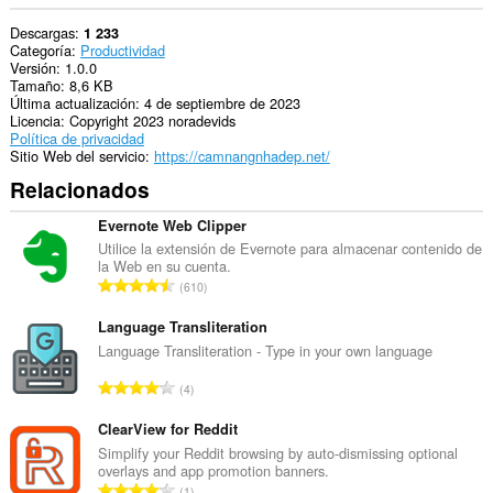
Descargas
1 233
Categoría
Productividad
Versión
1.0.0
Tamaño
8,6 KB
Última actualización
4 de septiembre de 2023
Licencia
Copyright 2023 noradevids
Política de privacidad
Sitio Web del servicio
https://camnangnhadep.net/
Relacionados
Evernote Web Clipper
Utilice la extensión de Evernote para almacenar contenido de
la Web en su cuenta.
N
610
ú
m
Language Transliteration
e
Language Transliteration - Type in your own language
r
N
4
o
ú
t
m
ClearView for Reddit
o
e
Simplify your Reddit browsing by auto-dismissing optional
t
overlays and app promotion banners.
r
a
N
1