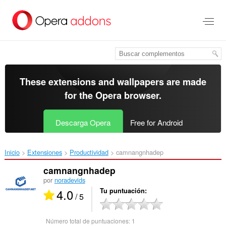
Saltar
al
contenido
principal
These extensions and wallpapers are made
for the
Opera browser
.
Descarga Opera
Free for Android
Inicio
Extensiones
Productividad
camnangnhadep‎
camnangnhadep
por
noradevids
4.0
Tu puntuación
/ 5
Número total de puntuaciones:
1