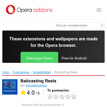
Saltar
al
contenido
principal
These extensions and wallpapers are made
for the
Opera browser
.
Descarga Opera
Free for Android
Inicio
Extensiones
Accesibilidad
Baitcasting Reels‎
Baitcasting Reels
por
baitcastingreelz
4.0
Tu puntuación
/ 5
Número total de puntuaciones:
2