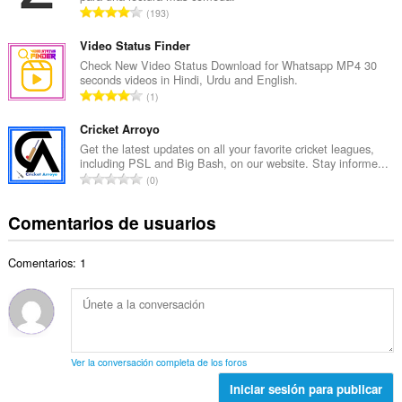
a
N
193
o
l
ú
t
d
m
Video Status Finder
o
e
e
Check New Video Status Download for Whatsapp MP4 30
t
p
seconds videos in Hindi, Urdu and English.
r
a
N
u
1
o
l
ú
n
t
d
m
Cricket Arroyo
t
o
e
e
u
Get the latest updates on all your favorite cricket leagues,
t
p
including PSL and Big Bash, on our website. Stay informe...
r
a
a
N
u
0
o
c
l
ú
n
t
i
d
m
t
Comentarios de usuarios
o
o
e
e
u
t
n
p
r
a
a
e
u
Comentarios: 1
o
c
l
s
n
t
i
d
:
t
o
o
e
u
t
n
p
a
a
e
u
c
l
s
n
Ver la conversación completa de los foros
i
d
:
t
o
Iniciar sesión para publicar
e
u