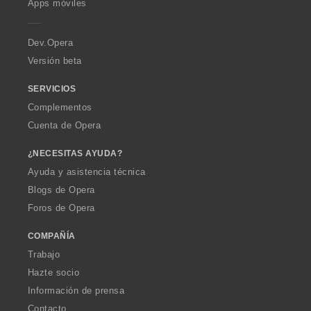
Apps móviles
e
r
a
Dev.Opera
Versión beta
SERVICIOS
Complementos
Cuenta de Opera
¿NECESITAS AYUDA?
Ayuda y asistencia técnica
Blogs de Opera
Foros de Opera
COMPAÑÍA
Trabajo
Hazte socio
Información de prensa
Contacto