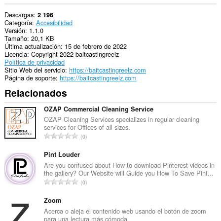
Descargas
2 196
Categoría
Accesibilidad
Versión
1.1.0
Tamaño
20,1 KB
Última actualización
15 de febrero de 2022
Licencia
Copyright 2022 baitcastingreelz
Política de privacidad
Sitio Web del servicio
https://baitcastingreelz.com
Página de soporte
https://baitcastingreelz.com
Relacionados
OZAP Commercial Cleaning Service
OZAP Cleaning Services specializes in regular cleaning
services for Offices of all sizes.
N
0
ú
m
Pint Louder
e
Are you confused about How to download Pinterest videos in
the gallery? Our Website will Guide you How To Save Pint...
r
N
0
o
ú
t
m
Zoom
o
e
Acerca o aleja el contenido web usando el botón de zoom
t
para una lectura más cómoda.
r