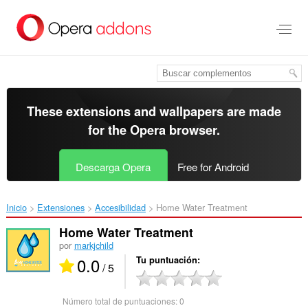
Saltar
al
contenido
principal
These extensions and wallpapers are made
for the
Opera browser
.
Descarga Opera
Free for Android
Inicio
Extensiones
Accesibilidad
Home Water Treatment‎
Home Water Treatment
por
markjchild
0.0
Tu puntuación
/ 5
Número total de puntuaciones:
0