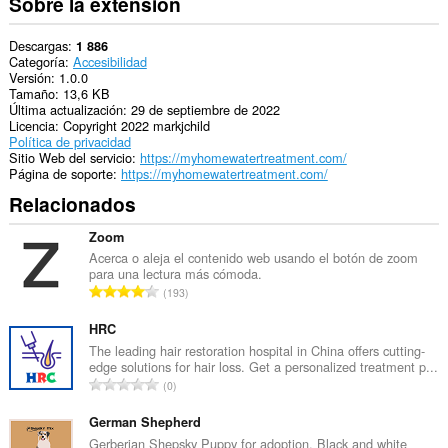
Sobre la extensión
Descargas
1 886
Categoría
Accesibilidad
Versión
1.0.0
Tamaño
13,6 KB
Última actualización
29 de septiembre de 2022
Licencia
Copyright 2022 markjchild
Política de privacidad
Sitio Web del servicio
https://myhomewatertreatment.com/
Página de soporte
https://myhomewatertreatment.com/
Relacionados
Zoom
Acerca o aleja el contenido web usando el botón de zoom
para una lectura más cómoda.
N
193
ú
m
HRC
e
The leading hair restoration hospital in China offers cutting-
edge solutions for hair loss. Get a personalized treatment p...
r
N
0
o
ú
t
m
German Shepherd
o
e
Gerberian Shepsky Puppy for adoption. Black and white