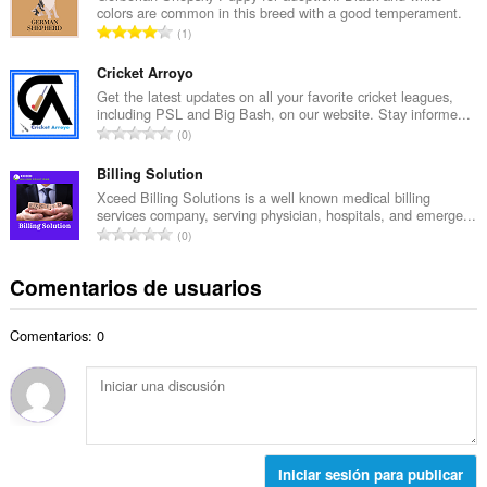
t
colors are common in this breed with a good temperament.
r
a
N
1
o
l
ú
t
d
m
Cricket Arroyo
o
e
e
Get the latest updates on all your favorite cricket leagues,
t
p
including PSL and Big Bash, on our website. Stay informe...
r
a
N
u
0
o
l
ú
n
t
d
m
Billing Solution
t
o
e
e
u
Xceed Billing Solutions is a well known medical billing
t
p
services company, serving physician, hospitals, and emerge...
r
a
a
N
u
0
o
c
l
ú
n
t
i
d
m
t
Comentarios de usuarios
o
o
e
e
u
t
n
p
r
a
a
e
u
Comentarios: 0
o
c
l
s
n
t
i
d
:
t
o
o
e
u
t
n
p
a
a
e
u
c
l
s
n
i
d
:
Iniciar sesión para publicar
t