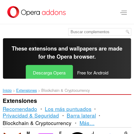
Saltar
al
contenido
principal
These extensions and wallpapers are made
for the
Opera browser
.
Descarga Opera
Free for Android
Inicio
Extensiones
Blockchain & Cryptocurrency
Extensiones
Recomendado
Los más puntuados
Privacidad & Seguridad
Barra lateral
Ordenar
Blockchain & Cryptocurrency
Más…
y
MetaMask
Enkrypt
Just Zcash Ticker PRO
Guarda Wallet