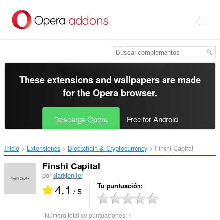
Saltar
al
contenido
principal
These extensions and wallpapers are made
for the
Opera browser
.
Descarga Opera
Free for Android
Inicio
Extensiones
Blockchain & Cryptocurrency
Finshi Capital‎
Finshi Capital
por
clarkjenifer
4.1
Tu puntuación
/ 5
Número total de puntuaciones:
1