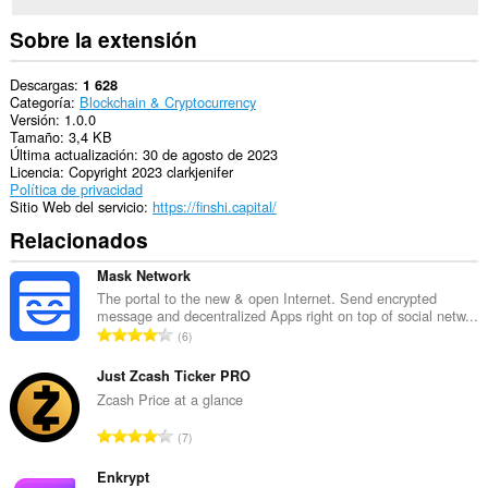
Sobre la extensión
Descargas
1 628
Categoría
Blockchain & Cryptocurrency
Versión
1.0.0
Tamaño
3,4 KB
Última actualización
30 de agosto de 2023
Licencia
Copyright 2023 clarkjenifer
Política de privacidad
Sitio Web del servicio
https://finshi.capital/
Relacionados
Mask Network
The portal to the new & open Internet. Send encrypted
message and decentralized Apps right on top of social netw...
N
6
ú
m
Just Zcash Ticker PRO
e
Zcash Price at a glance
r
N
7
o
ú
t
m
Enkrypt
o