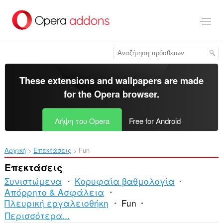
Μετάβαση
στο
κύριο
περιεχόμενο
These extensions and wallpapers are made
for the
Opera browser
.
Λήψη του Opera
Free for Android
Αρχική
Επεκτάσεις
Fun
Επεκτάσεις
Συνιστώμενα
Κορυφαία βαθμολογία
Απόρρητο & Ασφάλεια
Πλευρική εργαλειοθήκη
Fun
Ταξινόμηση
Περισσότερα...