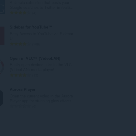
A simple extension that posts your
λ
Google searches to Twitter in realti...
ο
Σ
4
β
ύ
α
ν
Sidebar for YouTube™
θ
ο
Easy Access to YouTube via Sidebar
μ
λ
UI
ο
ο
Σ
708
λ
β
ύ
ο
α
ν
Open in VLC™ (VideoLAN)
γ
θ
ο
Easily open desired links in the VLC
ή
μ
λ
(VideoLAN) media player!
σ
ο
ο
Σ
12
ε
λ
β
ύ
ω
ο
α
ν
Aurora Player
ν
γ
θ
ο
Open the current video in the Aurora
:
ή
μ
λ
Player app for stunning glow effects.
σ
ο
ο
Σ
0
ε
λ
β
ύ
ω
ο
α
ν
ν
γ
θ
ο
:
ή
μ
λ
σ
ο