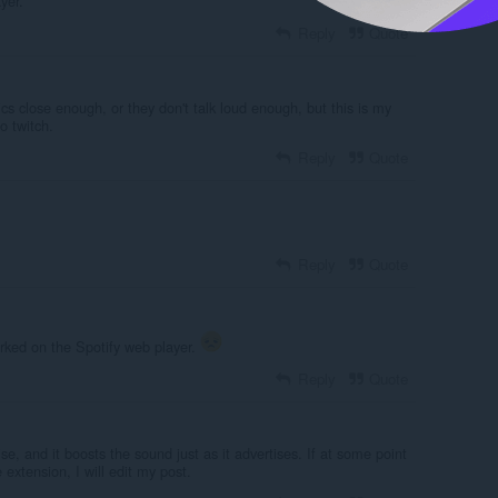
yer.
Reply
Quote
cs close enough, or they don't talk loud enough, but this is my
o twitch.
Reply
Quote
Reply
Quote
worked on the Spotify web player.
Reply
Quote
se, and it boosts the sound just as it advertises. If at some point
e extension, I will edit my post.