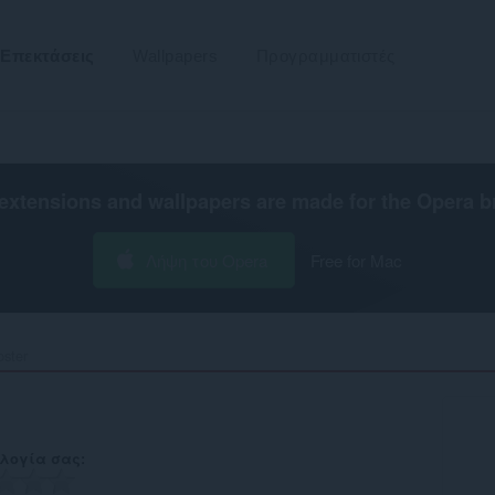
Επεκτάσεις
Wallpapers
Προγραμματιστές
extensions and wallpapers are made for the
Opera b
Λήψη του Opera
Free for Mac
ster‎
λογία σας