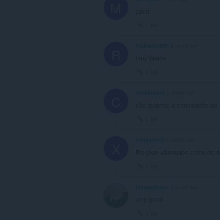
M
good
Link
RisHard6969
2 years ago
R
muy bueno
Link
carlaluanez
2 years ago
C
não aparece o controlador de
Link
XrelgamixG
2 years ago
X
Me pide valoración antes de s
Link
blazingHope
2 years ago
very good
Link