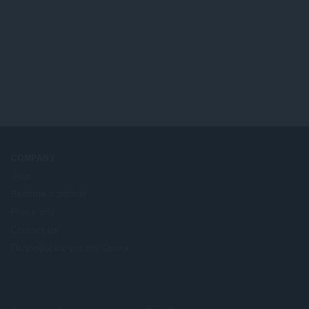
COMPANY
Jobs
Become a partner
Press info
Contact us
Πληροφορίες για την Opera