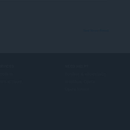
View forum thread
ERVICES
NEED HELP?
όσθετα
Βοήθεια & υποστήριξη
era account
Ιστολόγια Opera
Opera forums