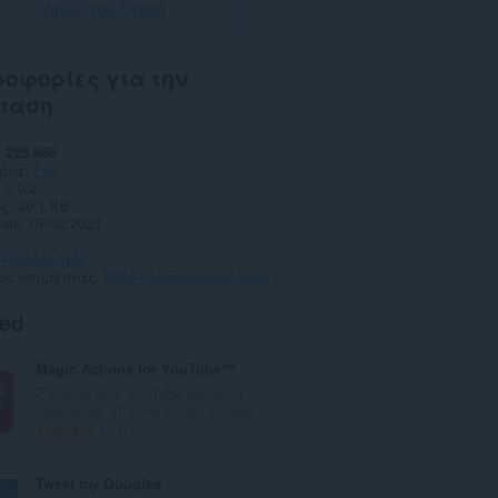
Λήψη του Opera
οφορίες για την
ταση
225.666
ρία
Fun
0.0.2
ς
39,1 KB
date
07/02/2023
κή απορρήτου
πος υπηρεσίας
https://soundbooster.store
ted
Magic Actions for YouTube™
Enhance your YouTube watching
experience! Cinema Mode, Mouse...
Σ
1442
ύ
ν
Tweet my Googles
ο