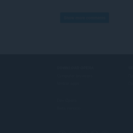
Show more comments
DOWNLOAD OPERA
S
Computer browsers
Πρ
Mobile apps
Op
Dev.Opera
Beta version
F
o
Facebook
Twitter
Youtube
LinkedIn
Instagram