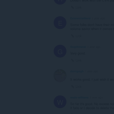
Doesn't work with the CVH pla
Link
ExistentialNerd
1 year ago
E
Some folks don't have their mi
volume savior when it comes t
Link
Gugthiranai
1 year ago
G
Very good.
Link
dontgogh
1 year ago
It works good, I just wish it 
Link
wade-williams
1 year ago
W
So far it's good. No excess noi
it fails or I decide to delete th