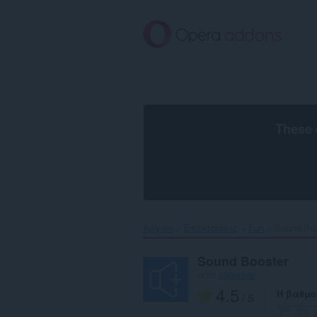
Μετάβαση
στο
κύριο
περιεχόμενο
These 
Αρχική
Επεκτάσεις
Fun
Sound Boo
Sound Booster
από
h5games
4.5
Η βαθμο
/ 5