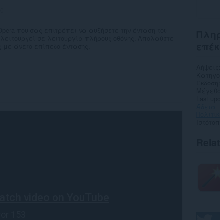
50
Opera που σας επιτρέπει να αυξήσετε την ένταση του
Πληρ
 λειτουργεί σε λειτουργία πλήρους οθόνης. Απολαύστε
επέκ
ς με άνετο επίπεδο έντασης.
Λήψεις
Κατηγο
Έκδοση
Μέγεθο
Last up
Άδεια
Πολιτι
Ιστότο
Rela