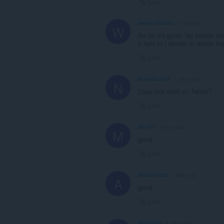
Link
wade-williams
1 year ago
W
So far it's good. No excess noi
it fails or I decide to delete th
Link
NovaNinja64
1 year ago
N
Does this work on Twitch?
Link
MFeRT
1 year ago
M
good
Link
akshay1256
1 year ago
A
good
Link
Mrteriyaki
1 year ago