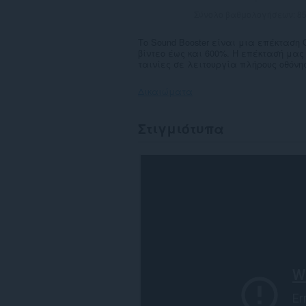
Σύνολο βαθμολογήσεων:
8
Το Sound Booster είναι μια επέκταση 
βίντεο έως και 600%. Η επέκτασή μας
ταινίες σε λειτουργία πλήρους οθόνη
Δικαιώματα
Αυτή
Στιγμιότυπα
η
επέκταση
μπορεί
να
έχει
πρόσβαση
στα
δεδομένα
σας
σε
όλους
τους
ιστότοπους.