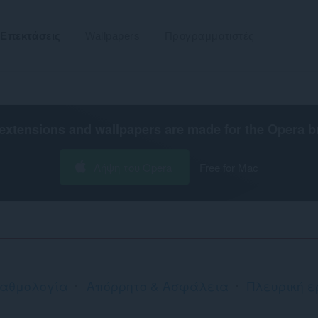
Επεκτάσεις
Wallpapers
Προγραμματιστές
extensions and wallpapers are made for the
Opera b
Λήψη του Opera
Free for Mac
βαθμολογία
Απόρρητο & Ασφάλεια
Πλευρική ε