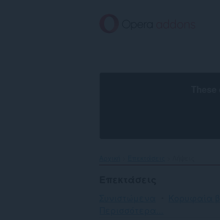
Μετάβαση
στο
κύριο
περιεχόμενο
These 
Αρχική
Επεκτάσεις
Λήψεις
Επεκτάσεις
Συνιστώμενα
Κορυφαία 
Ταξινόμηση
Περισσότερα...