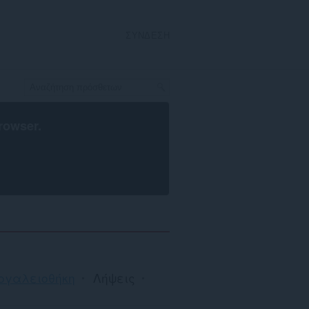
ΣΎΝΔΕΣΗ
rowser
.
ργαλειοθήκη
Λήψεις