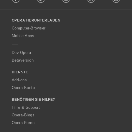
u
:
:
:
:
l
n
l
g
o
e
OPERA HERUNTERLADEN
w
n
O
Computer-Browser
:
p
Mobile Apps
e
r
a
Dev.Opera
Betaversion
DIENSTE
Add-ons
Opera-Konto
BENÖTIGEN SIE HILFE?
Hilfe & Support
Opera-Blogs
Opera-Foren