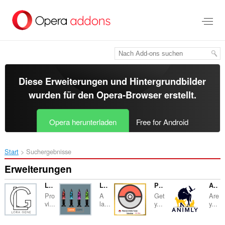
Zum
Hauptinhalt
springen
Diese Erweiterungen und Hintergrundbilder
wurden für den
Opera-Browser
erstellt.
Opera herunterladen
Free for Android
Start
Suchergebnisse
Erweiterungen
LORA GENE
Lava Lamp
Pokemon Infinte Fusion Calculator
Animly
Pro
A
Get
Are
vi...
la...
y...
y...