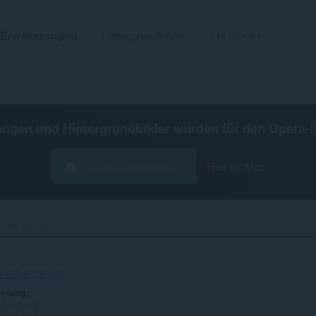
Erweiterungen
Hintergrundbilder
Entwickler
ungen und Hintergrundbilder wurden für den
Opera-
Opera herunterladen
Free for Mac
LORA GENE‎
9-a77c97397e55
ertung