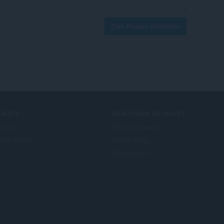
Zum Posten anmelden
ENSTE
BENÖTIGEN SIE HILFE?
d-ons
Hilfe & Support
era-Konto
Opera-Blogs
Opera-Foren