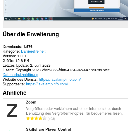
Über die Erweiterung
Downloads
1.576
Kategorie
Barrierefreiheit
Version
1.0.0
Größe
12,8 KB
Letztes Update
2. Juni 2023
Lizenz
Copyright 2023 2bcc9865-fd08-4754-94b9-a77c97397e55
Datenschutzerklärung
Website des Diensts
https://lavalampinfo.com/
Supportseite
https://lavalampinfo.com/
Ähnliche
Zoom
Vergrößern oder verkleinern auf einer Internetseite, durch
Benutzung des Vergrößernknopfes, für bequemeres lesen.
G
193
e
s
Skillshare Player Control