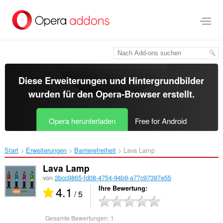
Zum
Hauptinhalt
springen
Diese Erweiterungen und Hintergrundbilder
wurden für den
Opera-Browser
erstellt.
Opera herunterladen
Free for Android
Start
Erweiterungen
Barrierefreiheit
Lava Lamp‎
Lava Lamp
von
2bcc9865-fd08-4754-94b9-a77c97397e55
4.1
Ihre Bewertung
/ 5
Gesamte Bewertungen:
1