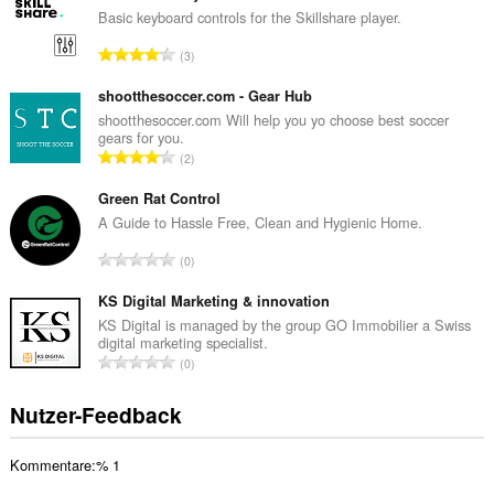
a
Basic keyboard controls for the Skillshare player.
m
G
3
t
e
e
s
shootthesoccer.com - Gear Hub
B
a
shootthesoccer.com Will help you yo choose best soccer
e
gears for you.
m
w
G
2
t
e
e
e
r
s
Green Rat Control
B
t
a
A Guide to Hassle Free, Clean and Hygienic Home.
e
u
m
w
G
n
0
t
e
e
g
e
r
s
KS Digital Marketing & innovation
e
B
t
a
n
KS Digital is managed by the group GO Immobilier a Swiss
e
u
digital marketing specialist.
m
:
w
G
n
0
t
e
e
g
e
r
s
e
Nutzer-Feedback
B
t
a
n
e
u
m
:
w
n
Kommentare:% 1
t
e
g
e