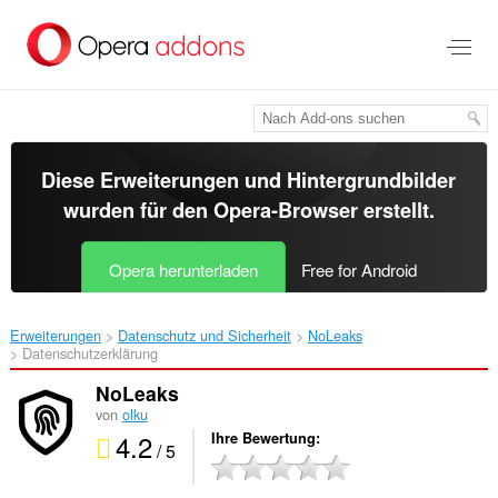
Zum
Hauptinhalt
springen
Diese Erweiterungen und Hintergrundbilder
wurden für den
Opera-Browser
erstellt.
Opera herunterladen
Free for Android
Erweiterungen
Datenschutz und Sicherheit
NoLeaks‎
Datenschutzerklärung
NoLeaks
von
olku
4.2
Ihre Bewertung
/ 5