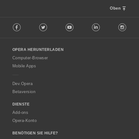
Oben
F
Facebook
Twitter
Youtube
LinkedIn
Instag
o
l
l
o
OPERA HERUNTERLADEN
w
O
Computer-Browser
p
Mobile Apps
e
r
a
Dev.Opera
Betaversion
DIENSTE
Add-ons
Opera-Konto
BENÖTIGEN SIE HILFE?