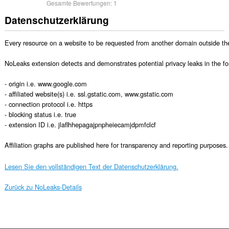
Gesamte Bewertungen:
1
Datenschutzerklärung
Every resource on a website to be requested from another domain outside the or
NoLeaks extension detects and demonstrates potential privacy leaks in the for
- origin i.e. www.google.com

- affiliated website(s) i.e. ssl.gstatic.com, www.gstatic.com

- connection protocol i.e. https

- blocking status i.e. true

- extension ID i.e. jlaflhhepagajpnpheiecamjdpmfclcf

Affiliation graphs are published here for transparency and reporting purposes.
Lesen Sie den vollständigen Text der Datenschutzerklärung.
Zurück zu NoLeaks-Details