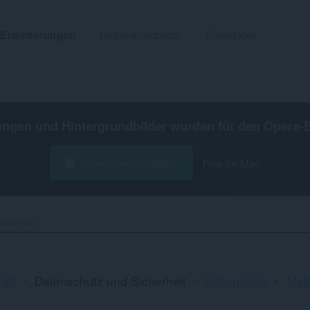
Erweiterungen
Hintergrundbilder
Entwickler
ungen und Hintergrundbilder wurden für den
Opera-
Opera herunterladen
Free for Mac
icherheit
So
tet
Datenschutz und Sicherheit
Seitenleiste
Mehr
un