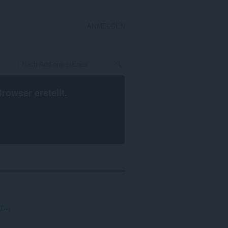
ANMELDEN
Browser
erstellt.
rtierung
...
d