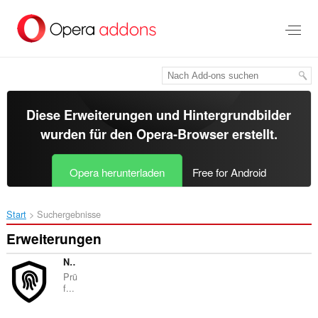
Zum
Hauptinhalt
springen
Diese Erweiterungen und Hintergrundbilder
wurden für den
Opera-Browser
erstellt.
Opera herunterladen
Free for Android
Start
Suchergebnisse
Erweiterungen
NoLeaks
Prü
f...