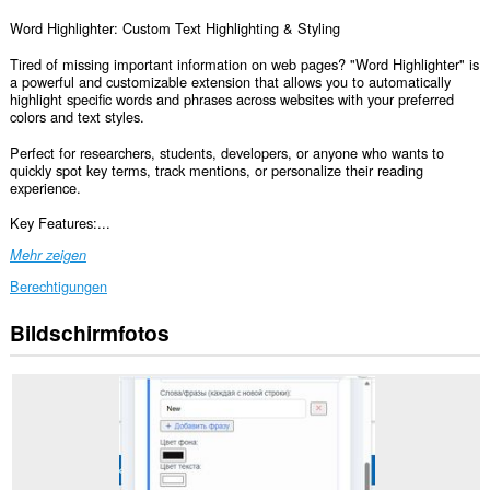
Word Highlighter: Custom Text Highlighting & Styling
Tired of missing important information on web pages? "Word Highlighter" is
a powerful and customizable extension that allows you to automatically
highlight specific words and phrases across websites with your preferred
colors and text styles.
Perfect for researchers, students, developers, or anyone who wants to
quickly spot key terms, track mentions, or personalize their reading
experience.
Key Features:...
Mehr zeigen
Berechtigungen
Bildschirmfotos
Diese
Erweiterung
kann
auf
Ihre
Daten
auf
allen
Webseiten