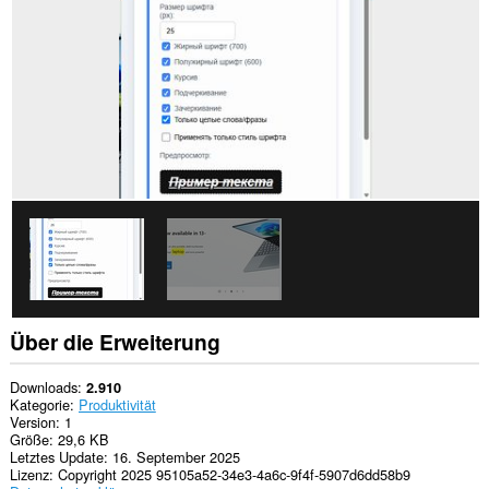
zugreifen.
Diese
Erweiterung
kann
auf
Ihre
Tabs
und
Browseraktivitäten
zugreifen.
Über die Erweiterung
Downloads
2.910
Kategorie
Produktivität
Version
1
Größe
29,6 KB
Letztes Update
16. September 2025
Lizenz
Copyright 2025 95105a52-34e3-4a6c-9f4f-5907d6dd58b9