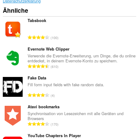
Datenschutzerklärung
Ähnliche
Tabsbook
G
100
e
s
Evernote Web Clipper
a
Verwende die Evernote-Erweiterung, um Dinge, die du online
entdeckst, in deinem Evernote-Konto zu speichern.
m
G
610
t
e
e
s
Fake Data
B
a
Fill form input fields with fake random data.
e
m
w
G
4
t
e
e
e
r
s
Atavi bookmarks
B
t
a
Synchronisation von Lesezeichen mit alle Geräten und
e
u
Browsers
m
w
G
n
170
t
e
e
g
e
r
s
YouTube Chapters In Player
e
B