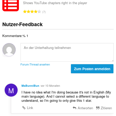
t
a
n
Shows YouTube chapters right in the player
e
u
m
:
w
G
n
7
t
e
e
g
e
r
s
e
Nutzer-Feedback
B
t
a
n
e
u
m
:
w
n
Kommentare:% 1
t
e
g
e
r
e
B
t
n
e
u
:
w
n
e
g
Forum-Thread ansehen
r
Zum Posten anmelden
e
t
n
u
:
n
MsBunniBun
vor 10 Monaten
M
g
I have no idea what I'm doing because it's not in English (My
e
main language). And I cannot select a different language to
n
understand, so I'm going to only give this 1 star.
:
Link
Antworten
Zitieren