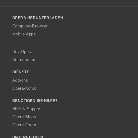
l
l
o
OPERA HERUNTERLADEN
w
O
Computer-Browser
p
Mobile Apps
e
r
a
Dev.Opera
Betaversion
DIENSTE
Add-ons
Opera-Konto
BENÖTIGEN SIE HILFE?
Hilfe & Support
Opera-Blogs
Opera-Foren
UNTERNEHMEN