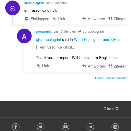
sarapelegrini
vor 10 Monaten
S
em russo fica difícil...
Einklappen
Link
Antworten
Zitieren
sarapelegrini
armspecial
vor 10 Monaten
A
@sarapelegrini
said in
Word Highlighter and Style
:
em russo fica difícil...
Thank you for report. Will translate to English soon
Link
Antworten
Zitieren
Forum-Thread ansehen
Oben
F
Facebook
Twitter
Youtube
LinkedIn
Instag
o