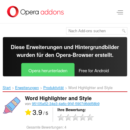
Zum
Hauptinhalt
springen
Diese Erweiterungen und Hintergrundbilder
wurden für den
Opera-Browser
erstellt.
Opera herunterladen
Free for Android
Start
Erweiterungen
Produktivität
Word Highlighter and Style‎
Word Highlighter and Style
von
95105a52-34e3-4a6c-9f4f-5907d6dd58b9
3.9
Ihre Bewertung
/ 5
Gesamte Bewertungen:
4