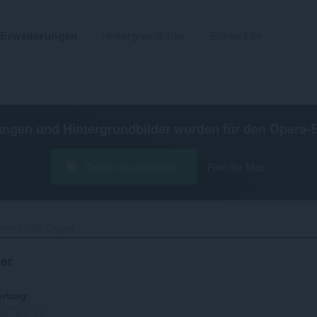
Erweiterungen
Hintergrundbilder
Entwickler
ungen und Hintergrundbilder wurden für den
Opera-
Opera herunterladen
Free for Mac
rnote Web Clipper‎
er
ertung