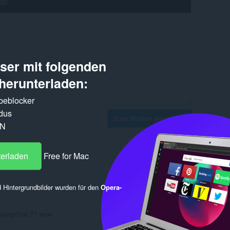
er mit folgenden
herunterladen:
rbeblocker
dus
Zum Posten anmelden
PN
terladen
Free for Mac
ь
Antworten
Zitieren
 Hintergrundbilder wurden für den
Opera-
aying/trial ?? wow
Antworten
Zitieren