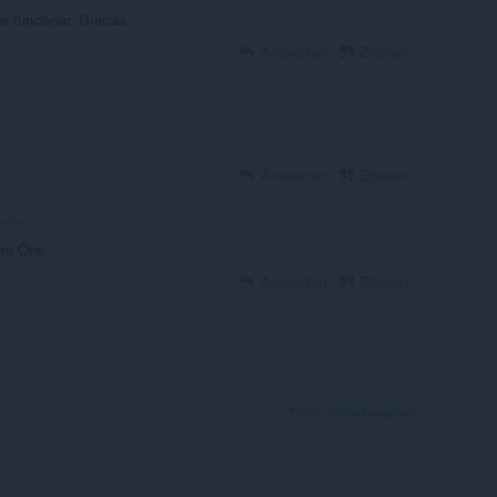
e funcionar. Gracias
Antworten
Zitieren
Antworten
Zitieren
hren
era One
Antworten
Zitieren
Forum-Thread ansehen