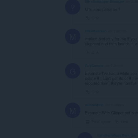
Ein ehemaliger Benutzer
vor 2 Ja
?
Отлично работает!
Link
MikeMannion
vor 2 Jahren
M
worked perfectly for me if you 
elephant and then launch it. an
Link
GuyCooper
vor 2 Jahren
G
Evernote I've had a while ago 
delete it I can't get rid of it 
reported them they're horrible
Link
mustard391
vor 3 Jahren
M
Evernote Web Clipper not sho
Einklappen
Link
Ein ehemaliger Benutzer