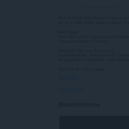
Gesamte Bewertungen:
610
Beim Evernote Web Clipper handelt es sich
die du im Web findest, direkt in deinem Ev
Web Clipper
Halte Ideen und Anregungen aus beliebigen
Screenshots direkt in Evernote.
Speichere alles, was dir wichtig ist
Clippe Webseiten, Artikel oder PDF-Dateie
die gewünschten Abschnitte – ohne ablenk
Mache dir die Clips zu eigen...
Mehr zeigen
Berechtigungen
Diese
Bildschirmfotos
Erweiterung
kann
auf
Ihre
Daten
auf