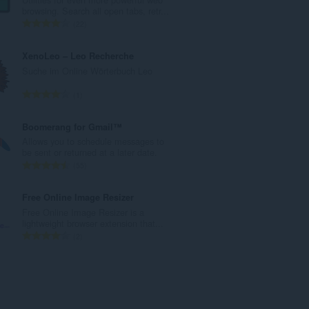
m
browsing. Search all open tabs, retr...
t
G
22
e
e
B
s
XenoLeo – Leo Recherche
e
a
Suche im Online Wörterbuch Leo
w
m
e
t
G
1
r
e
e
t
B
s
Boomerang for Gmail™
u
e
a
Allows you to schedule messages to
n
w
m
be sent or returned at a later date.
g
e
t
G
55
e
r
e
e
n
t
B
s
Free Online Image Resizer
:
u
e
a
Free Online Image Resizer is a
n
w
m
lightweight browser extension that...
g
e
t
G
2
e
r
e
e
n
t
B
s
:
u
e
a
n
w
m
g
e
t