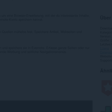
 um eine Browser-Erweiterung, mit der du interessante Inhalte,
Über
ernote-Konto speichern kannst.
Downlo
 Quellen mühelos fest. Speichere Artikel, Webseiten und
Kategor
Version
Größe
Letztes
n und speichere sie in Evernote. Erfasse ganze Seiten oder nur
Lizenz
ende Werbung und seitliche Navigationsmenüs.
Datensc
Website
Supports
Ähnl