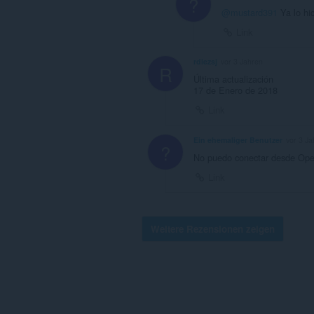
?
@mustard391
Ya lo hic
Link
rdiezsj
vor 3 Jahren
R
Última actualización
17 de Enero de 2018
Link
Ein ehemaliger Benutzer
vor 3 Ja
?
No puedo conectar desde Op
Link
Weitere Rezensionen zeigen