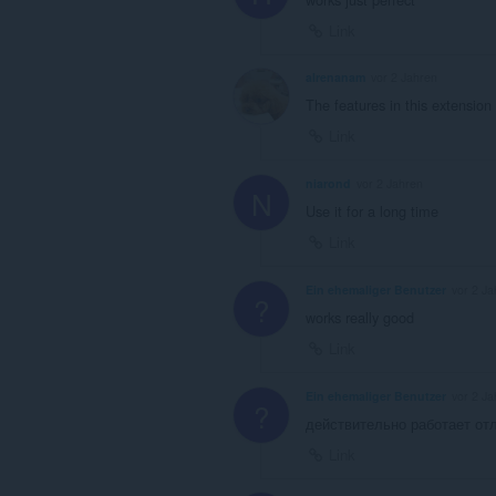
Link
aIrenanam
vor 2 Jahren
The features in this extension 
Link
niarond
vor 2 Jahren
N
Use it for a long time
Link
Ein ehemaliger Benutzer
vor 2 Ja
?
works really good
Link
Ein ehemaliger Benutzer
vor 2 Ja
?
действительно работает от
Link