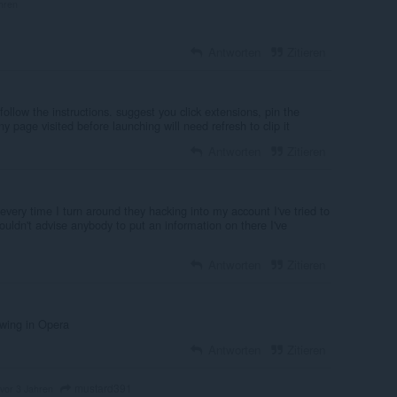
hren
Antworten
Zitieren
follow the instructions. suggest you click extensions, pin the
y page visited before launching will need refresh to clip it
Antworten
Zitieren
every time I turn around they hacking into my account I've tried to
I wouldn't advise anybody to put an information on there I've
Antworten
Zitieren
wing in Opera
Antworten
Zitieren
mustard391
vor 3 Jahren