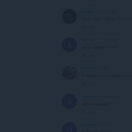
chminiv
vor 10 Monaten
Really useful add-on. One of t
Link
Ayeesss
vor 10 Monaten
A
perfect add-on for me
Link
fiinnon
vor 1 Jahr
Programa muy interesante y c
Link
AndreevIlya
vor 2 Jahren
A
одно из лучших!
Link
Husinanis
vor 2 Jahren
H
works just perfect