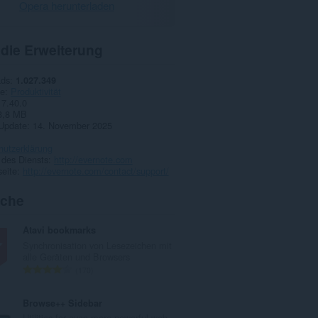
Opera herunterladen
 die Erweiterung
ads
1.027.349
ie
Produktivität
7.40.0
3,8 MB
 Update
14. November 2025
hutzerklärung
 des Diensts
http://evernote.com
eite
http://evernote.com/contact/support/
iche
Atavi bookmarks
Synchronisation von Lesezeichen mit
alle Geräten und Browsers
G
170
e
s
Browse++ Sidebar
a
Utilities for even more powerful web