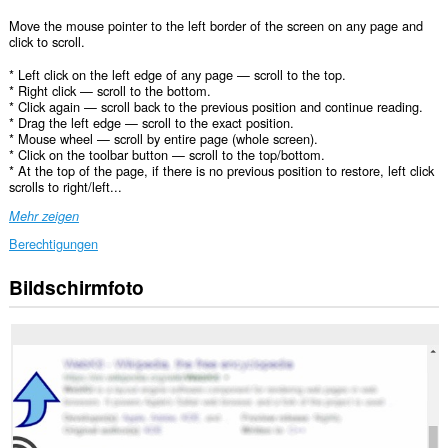
Move the mouse pointer to the left border of the screen on any page and
click to scroll.
* Left click on the left edge of any page — scroll to the top.
* Right click — scroll to the bottom.
* Click again — scroll back to the previous position and continue reading.
* Drag the left edge — scroll to the exact position.
* Mouse wheel — scroll by entire page (whole screen).
* Click on the toolbar button — scroll to the top/bottom.
* At the top of the page, if there is no previous position to restore, left click
scrolls to right/left...
Mehr zeigen
Berechtigungen
Bildschirmfoto
Diese
Erweiterung
kann
auf
Ihre
Daten
auf
allen
Webseiten
zugreifen.