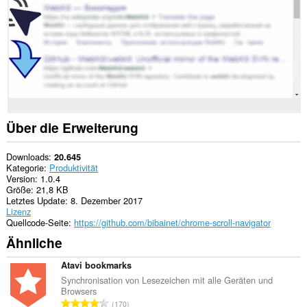
Über die Erweiterung
Downloads
20.645
Kategorie
Produktivität
Version
1.0.4
Größe
21,8 KB
Letztes Update
8. Dezember 2017
Lizenz
Quellcode-Seite
https://github.com/bibainet/chrome-scroll-navigator
Ähnliche
Atavi bookmarks
Synchronisation von Lesezeichen mit alle Geräten und
Browsers
G
170