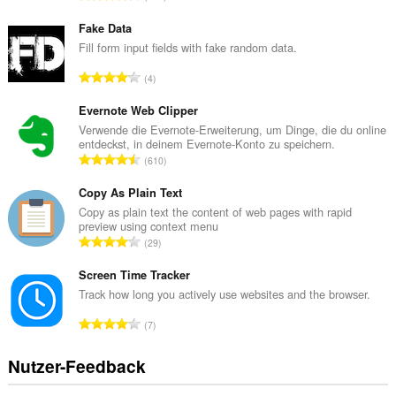
e
s
Fake Data
a
Fill form input fields with fake random data.
m
G
4
t
e
e
s
Evernote Web Clipper
B
a
Verwende die Evernote-Erweiterung, um Dinge, die du online
e
entdeckst, in deinem Evernote-Konto zu speichern.
m
w
G
610
t
e
e
e
r
s
Copy As Plain Text
B
t
a
Copy as plain text the content of web pages with rapid
e
u
preview using context menu
m
w
G
n
29
t
e
e
g
e
r
s
Screen Time Tracker
e
B
t
a
n
Track how long you actively use websites and the browser.
e
u
m
:
w
G
n
7
t
e
e
g
e
r
s
e
Nutzer-Feedback
B
t
a
n
e
u
m
: