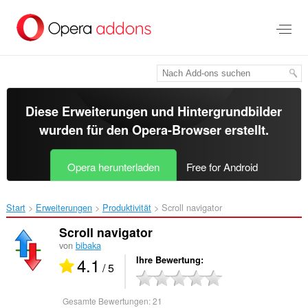
Zum
Hauptinhalt
springen
Diese Erweiterungen und Hintergrundbilder
wurden für den
Opera-Browser
erstellt.
Opera herunterladen
Free for Android
Start
Erweiterungen
Produktivität
Scroll navigator‎
Scroll navigator
von
bibaka
4.1
Ihre Bewertung
/ 5
Gesamte Bewertungen:
21