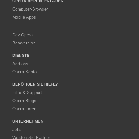
OPERA HERUNTERLADEN
w
O
Computer-Browser
p
Mobile Apps
e
r
a
Dev.Opera
Betaversion
DIENSTE
Add-ons
Opera-Konto
BENÖTIGEN SIE HILFE?
Hilfe & Support
Opera-Blogs
Opera-Foren
UNTERNEHMEN
Jobs
Werden Sie Partner