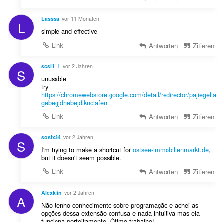
Lasssa
vor 11 Monaten
L
simple and effective
Link
Antworten
Zitieren
scsi111
vor 2 Jahren
S
unusable
try
https://chromewebstore.google.com/detail/redirector/pajiegelia
gebegjdhebejdlknciafen
Link
Antworten
Zitieren
sosix34
vor 2 Jahren
S
I'm trying to make a shortcut for
ostsee-immobilienmarkt.de
,
but it doesn't seem possible.
Link
Antworten
Zitieren
Alexkiin
vor 2 Jahren
A
Não tenho conhecimento sobre programação e achei as
opções dessa extensão confusa e nada intuitiva mas ela
funciona perfeitamente. Ótimo trabalho!