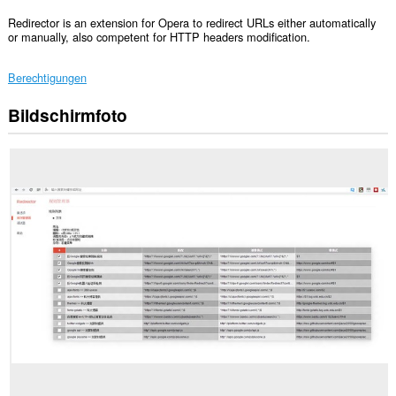
Redirector is an extension for Opera to redirect URLs either automatically
or manually, also competent for HTTP headers modification.
Berechtigungen
Bildschirmfoto
Diese
Erweiterung
kann
auf
Ihre
Daten
auf
allen
Webseiten
zugreifen.
This
extension
can
create
rich
notifications
and
display
them