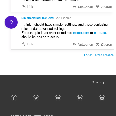
Link
Antworten
Zitieren
Ein ehemaliger Benutzer
vor 4 Jahren
?
I think it should have simpler settings, and those confusing
rules under advanced settings.
For example I just want to redirect
twitter.com
to
nitter.eu
.
should be easier to setup.
Link
Antworten
Zitieren
Forum-Thread ansehen
Oben
F
Facebook
Twitter
Youtube
LinkedIn
Instag
o
l
l
o