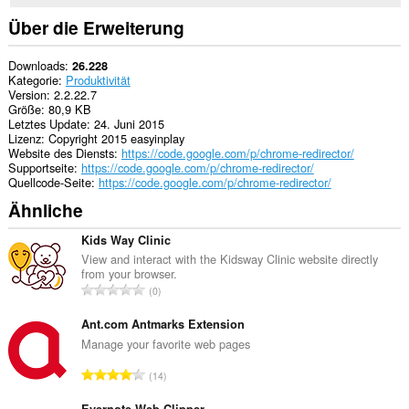
to
you
Über die Erweiterung
in
the
system
Downloads
26.228
tray.
Kategorie
Produktivität
Version
2.2.22.7
Diese
Größe
80,9 KB
Erweiterung
Letztes Update
24. Juni 2015
kann
Lizenz
Copyright 2015 easyinplay
auf
Website des Diensts
https://code.google.com/p/chrome-redirector/
Ihre
Supportseite
https://code.google.com/p/chrome-redirector/
Tabs
Quellcode-Seite
https://code.google.com/p/chrome-redirector/
und
Ähnliche
Browseraktivitäten
zugreifen.
Kids Way Clinic
View and interact with the Kidsway Clinic website directly
from your browser.
G
0
e
s
Ant.com Antmarks Extension
a
Manage your favorite web pages
m
G
14
t
e
e