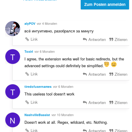
r
Zum Posten anmelden
e
t
n
u
:
n
alyPOV
vor 4 Monaten
g
всё интуитивно, разобрался за минуту
e
n
Link
Antworten
Zitieren
:
ToxirI
vor 6 Monaten
T
I agree, the extension works well for basic redirects, but the
advanced settings could definitely be simplified.
Link
Antworten
Zitieren
tiredofusernames
vor 6 Monaten
T
This useless tool doesn't work
Link
Antworten
Zitieren
NashvilleBassist
vor 10 Monaten
N
Doesn't work at all. Regex, wildcard, etc. Nothing.
Link
Antworten
Zitieren