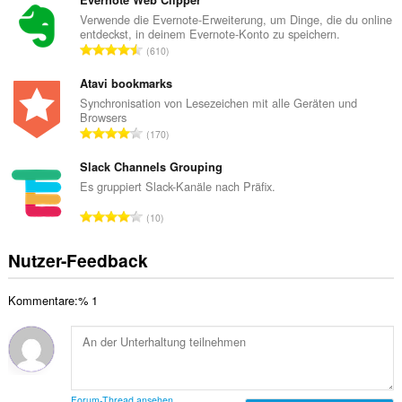
s
Evernote Web Clipper
B
a
Verwende die Evernote-Erweiterung, um Dinge, die du online
e
entdeckst, in deinem Evernote-Konto zu speichern.
m
w
G
610
t
e
e
e
r
s
Atavi bookmarks
B
t
a
Synchronisation von Lesezeichen mit alle Geräten und
e
u
Browsers
m
w
G
n
170
t
e
e
g
e
r
s
Slack Channels Grouping
e
B
t
a
n
Es gruppiert Slack-Kanäle nach Präfix.
e
u
m
:
w
G
n
10
t
e
e
g
e
r
s
e
Nutzer-Feedback
B
t
a
n
e
u
m
:
w
n
Kommentare:% 1
t
e
g
e
r
e
B
t
n
e
u
:
w
n
e
g
Forum-Thread ansehen