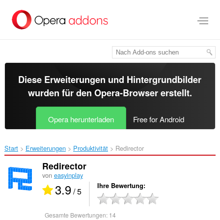
Zum
Hauptinhalt
springen
Diese Erweiterungen und Hintergrundbilder
wurden für den
Opera-Browser
erstellt.
Opera herunterladen
Free for Android
Start
Erweiterungen
Produktivität
Redirector‎
Redirector
von
easyinplay
3.9
Ihre Bewertung
/ 5
Gesamte Bewertungen:
14