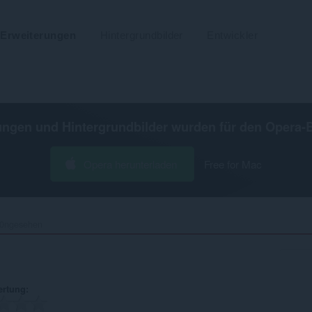
Erweiterungen
Hintergrundbilder
Entwickler
ungen und Hintergrundbilder wurden für den
Opera-
Opera herunterladen
Free for Mac
0ngesehen‎
ertung