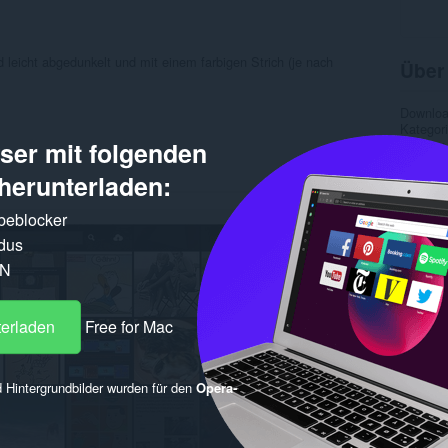
 leicht abgedunkelt und mit einem farbigen Strich (je nach
Über
Downlo
Kategor
er mit folgenden
Version
Größe
Letztes
herunterladen:
Lizenz
rbeblocker
Ähnl
dus
PN
terladen
Free for Mac
 Hintergrundbilder wurden für den
Opera-