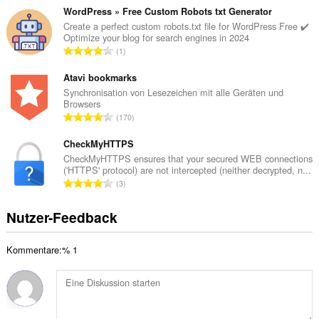
e
s
WordPress » Free Custom Robots txt Generator
B
a
Create a perfect custom robots.txt file for WordPress Free ✔️
e
Optimize your blog for search engines in 2024
m
w
G
1
t
e
e
e
r
s
Atavi bookmarks
B
t
a
Synchronisation von Lesezeichen mit alle Geräten und
e
u
Browsers
m
w
G
n
170
t
e
e
g
e
r
s
CheckMyHTTPS
e
B
t
a
n
CheckMyHTTPS ensures that your secured WEB connections
e
u
('HTTPS' protocol) are not intercepted (neither decrypted, n...
m
:
w
G
n
3
t
e
e
g
e
r
s
e
Nutzer-Feedback
B
t
a
n
e
u
m
:
w
n
Kommentare:% 1
t
e
g
e
r
e
B
t
n
e
u
:
w
n