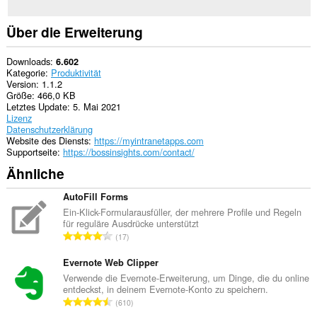
Webseiten
zugreifen.
Über die Erweiterung
Downloads
6.602
Kategorie
Produktivität
Version
1.1.2
Größe
466,0 KB
Letztes Update
5. Mai 2021
Lizenz
Datenschutzerklärung
Website des Diensts
https://myintranetapps.com
Supportseite
https://bossinsights.com/contact/
Ähnliche
AutoFill Forms
Ein-Klick-Formularausfüller, der mehrere Profile und Regeln
für reguläre Ausdrücke unterstützt
G
17
e
s
Evernote Web Clipper
a
Verwende die Evernote-Erweiterung, um Dinge, die du online
entdeckst, in deinem Evernote-Konto zu speichern.
m
G
610
t
e