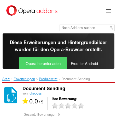
Zum
Hauptinhalt
springen
Diese Erweiterungen und Hintergrundbilder
wurden für den
Opera-Browser
erstellt.
Opera herunterladen
Free for Android
Start
Erweiterungen
Produktivität
Document Sending‎
Document Sending
von
lukeboss
0.0
Ihre Bewertung
/ 5
Gesamte Bewertungen:
0