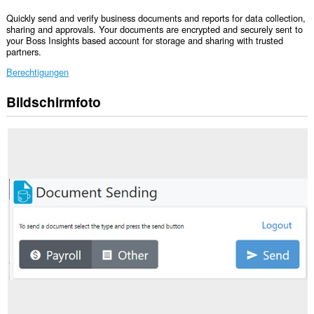
Quickly send and verify business documents and reports for data collection,
sharing and approvals. Your documents are encrypted and securely sent to
your Boss Insights based account for storage and sharing with trusted
partners.
Berechtigungen
Bildschirmfoto
Diese
Erweiterung
kann
auf
Ihre
Daten
auf
einigen
Webseiten
zugreifen.
Diese
Erweiterung
kann
auf
Ihre
Daten
auf
allen