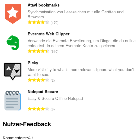
s
Atavi bookmarks
a
Synchronisation von Lesezeichen mit alle Geräten und
Browsers
m
G
170
t
e
e
s
Evernote Web Clipper
B
a
Verwende die Evernote-Erweiterung, um Dinge, die du online
e
entdeckst, in deinem Evernote-Konto zu speichern.
m
w
G
610
t
e
e
e
r
s
Picky
B
t
a
More visibility to what's more relevant. Ignore what you don't
e
u
want to see.
m
w
G
n
2
t
e
e
g
e
r
s
Notepad Secure
e
B
t
a
n
Easy & Secure Offline Notepad
e
u
m
:
w
G
n
8
t
e
e
g
e
r
s
e
Nutzer-Feedback
B
t
a
n
e
u
m
:
w
n
Kommentare:% 1