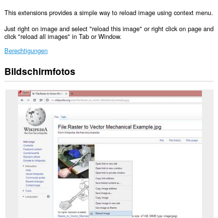
This extensions provides a simple way to reload image using context menu.
Just right on image and select "reload this image" or right click on page and
click "reload all images" in Tab or Window.
Berechtigungen
Bildschirmfotos
Diese
Erweiterung
kann
auf
Ihre
Daten
auf
allen
Webseiten
zugreifen.