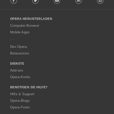
l
l
o
OPERA HERUNTERLADEN
w
O
Computer-Browser
p
Mobile Apps
e
r
a
Dev.Opera
Betaversion
DIENSTE
Add-ons
Opera-Konto
BENÖTIGEN SIE HILFE?
Hilfe & Support
Opera-Blogs
Opera-Foren