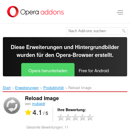
Zum
Hauptinhalt
springen
Diese Erweiterungen und Hintergrundbilder
wurden für den
Opera-Browser
erstellt.
Opera herunterladen
Free for Android
Start
Erweiterungen
Produktivität
Reload Image‎
Reload Image
von
mubaidr
4.1
Ihre Bewertung
/ 5
Gesamte Bewertungen:
11