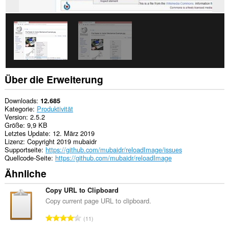
Über die Erweiterung
Downloads
12.685
Kategorie
Produktivität
Version
2.5.2
Größe
9,9 KB
Letztes Update
12. März 2019
Lizenz
Copyright 2019 mubaidr
Supportseite
https://github.com/mubaidr/reloadImage/issues
Quellcode-Seite
https://github.com/mubaidr/reloadImage
Ähnliche
Copy URL to Clipboard
Copy current page URL to clipboard.
G
11
e