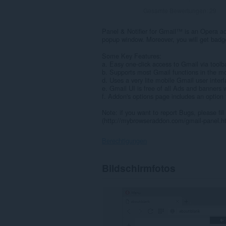
Gesamte Bewertungen:
29
Panel & Notifier for Gmail™ is an Opera ad
popup window. Moreover, you will get badge
Some Key Features:
a. Easy one-click access to Gmail via toolb
b. Supports most Gmail functions in the mo
d. Uses a very lite mobile Gmail user interf
e. Gmail UI is free of all Ads and banners 
f. Addon's options page includes an option t
Note: if you want to report Bugs, please fi
(http://mybrowseraddon.com/gmail-panel.h
Berechtigungen
Diese
Bildschirmfotos
Erweiterung
kann
auf
Ihre
Daten
auf
allen