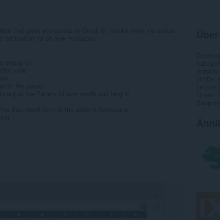
don that gives you access to Gmail (in mobile view) via toolbar
Über
 notification for all new messages.
Downlo
ar popup UI.
Kategor
bile view.
Version
ace.
Größe
within the popup.
Letztes
o adjust the Panel's UI size (width and height).
Lizenz
Supports
ll the Bug report form at the addon's homepage
tml)
Ähnl