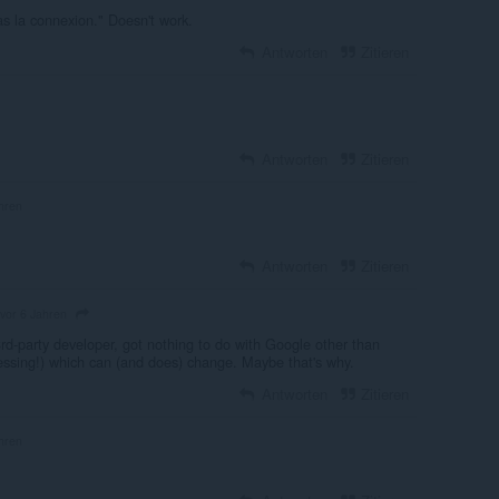
as la connexion." Doesn't work.
Antworten
Zitieren
Antworten
Zitieren
hren
Antworten
Zitieren
vor 6 Jahren
rd-party developer, got nothing to do with Google other than
uessing!) which can (and does) change. Maybe that's why.
Antworten
Zitieren
hren