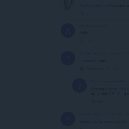
"
mail.google.com
n'autorise p
Link
as44449
vor 6 Jahren
A
Hello
Link
Ein ehemaliger Benutzer
vor 6 Ja
?
It's wont to work
Einklappen
Link
Ein ehemaliger Benutzer
?
@gottatodamki: It's a 3
using their API (I'm g
Link
Ein ehemaliger Benutzer
vor 6 Ja
?
Doesn't works, needs update.