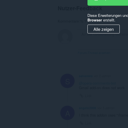
Nutzer-Feedback
Diese Erweiterungen und
Browser
erstellt.
Kommentare:% 1
Alle zeigen
Forum-Thread ansehen
salvemmi
vor 2 Jahren
S
@opera-comments-bot
Gmail add-on does not work
Link
angelo2008
vor 3 Jahren
A
I think this addon uses "ifram
Link