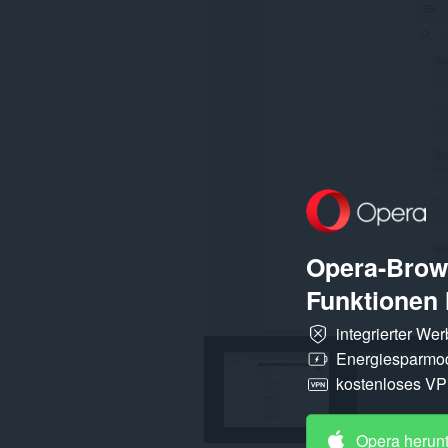
Webseiten
zugreifen.
Diese
Erweiterung
kann
auf
Ihre
Tabs
und
Browseraktivitäten
zugreifen.
Opera-Brows
Funktionen 
integrierter We
Energiesparmo
kostenloses V
Opera herun