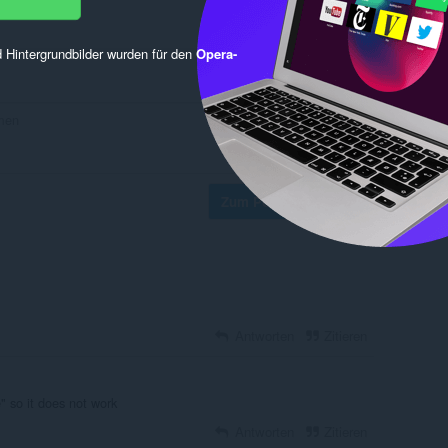
 Hintergrundbilder wurden für den
Opera-
Zum Posten anmelden
Antworten
Zitieren
e" so it does not work
Antworten
Zitieren