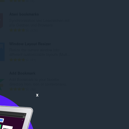
G
4
e
e
B
s
Atavi bookmarks
e
a
Synchronisation von Lesezeichen mit
w
m
alle Geräten und Browsers
e
t
G
170
r
e
e
t
B
s
Window Layout Resizer
u
e
a
Resize the current window into
n
w
m
different customizable layouts (Mult...
g
e
t
G
11
e
r
e
e
n
t
B
s
Add Bookmark
:
u
e
a
Add Bookmark to your favorite
n
w
m
directory from icon or contextmenu.
g
e
t
G
32
e
r
e
e
x
n
t
B
s
:
u
e
a
n
w
m
g
e
t
e
r
e
n
t