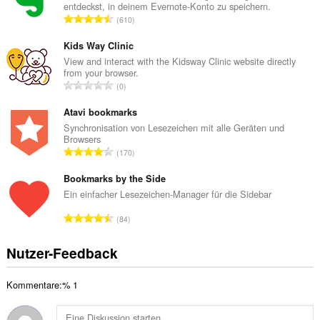
entdeckst, in deinem Evernote-Konto zu speichern.
m
G
610
t
e
e
s
Kids Way Clinic
B
a
View and interact with the Kidsway Clinic website directly
e
from your browser.
m
w
G
0
t
e
e
e
r
s
Atavi bookmarks
B
t
a
Synchronisation von Lesezeichen mit alle Geräten und
e
u
Browsers
m
w
G
n
170
t
e
e
g
e
r
s
Bookmarks by the Side
e
B
t
a
n
Ein einfacher Lesezeichen-Manager für die Sidebar
e
u
m
:
w
G
n
84
t
e
e
g
e
r
s
e
Nutzer-Feedback
B
t
a
n
e
u
m
:
w
n
Kommentare:% 1
t
e
g
e
r
e
B