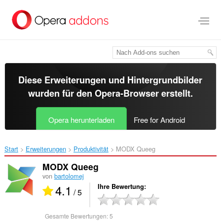
Zum
Hauptinhalt
springen
Diese Erweiterungen und Hintergrundbilder
wurden für den
Opera-Browser
erstellt.
Opera herunterladen
Free for Android
Start
Erweiterungen
Produktivität
MODX Queeg‎
MODX Queeg
von
bartolomej
4.1
Ihre Bewertung
/ 5
Gesamte Bewertungen:
5