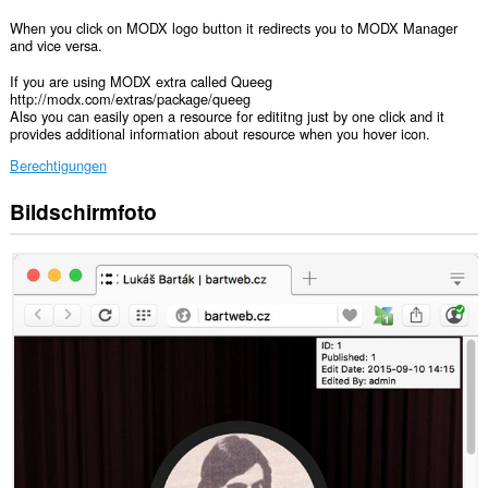
When you click on MODX logo button it redirects you to MODX Manager
and vice versa.
If you are using MODX extra called Queeg
http://modx.com/extras/package/queeg
Also you can easily open a resource for edititng just by one click and it
provides additional information about resource when you hover icon.
Berechtigungen
Bildschirmfoto
Diese
Erweiterung
kann
auf
Ihre
Daten
auf
allen
Webseiten
zugreifen.
Diese
Erweiterung
kann
auf
Ihre