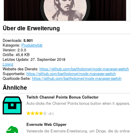
Tabs
und
Browseraktivitäten
zugreifen.
Über die Erweiterung
Downloads
5.901
Kategorie
Produktivität
Version
2.0.0
Größe
45,8 KB
Letztes Update
27. September 2018
Lizenz
Website des Diensts
https://github.com/bartholomej/modx-manager-switch
Supportseite
https://github.com/bartholomej/modx-manager-switch
Quellcode-Seite
https://github.com/bartholomej/modx-manager-switch
Ähnliche
Twitch Channel Points Bonus Collector
Auto-clicks the Channel Points bonus button when it appears.
G
81
e
s
Evernote Web Clipper
a
Verwende die Evernote-Erweiterung, um Dinge, die du online