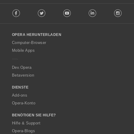
F
Facebook
Twitter
Youtube
LinkedIn
Instag
o
l
l
o
OPERA HERUNTERLADEN
w
O
Computer-Browser
p
Mobile Apps
e
r
a
Dev.Opera
Betaversion
DIENSTE
Add-ons
Opera-Konto
BENÖTIGEN SIE HILFE?
Hilfe & Support
Opera-Blogs