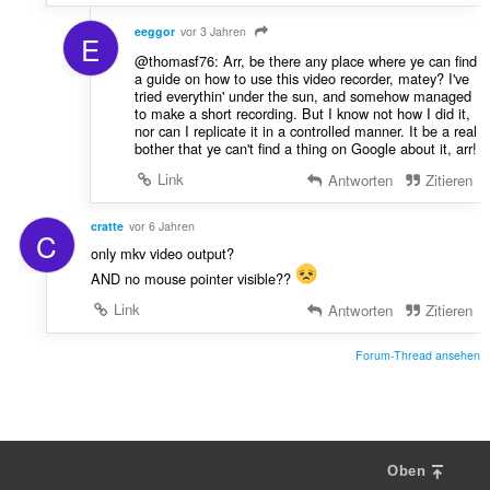
eeggor
vor 3 Jahren
E
@thomasf76: Arr, be there any place where ye can find
a guide on how to use this video recorder, matey? I've
tried everythin' under the sun, and somehow managed
to make a short recording. But I know not how I did it,
nor can I replicate it in a controlled manner. It be a real
bother that ye can't find a thing on Google about it, arr!
Link
Antworten
Zitieren
cratte
vor 6 Jahren
C
only mkv video output?
AND no mouse pointer visible??
Link
Antworten
Zitieren
Forum-Thread ansehen
Oben