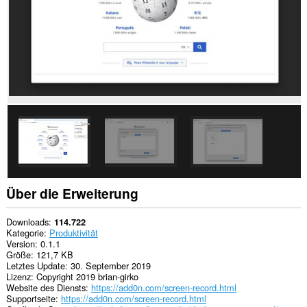
und
Fenster
teilen.
This
extension
can
create
rich
notifications
and
display
them
to
you
in
the
system
Über die Erweiterung
tray.
Downloads
114.722
Kategorie
Produktivität
Version
0.1.1
Größe
121,7 KB
Letztes Update
30. September 2019
Lizenz
Copyright 2019 brian-girko
Website des Diensts
https://add0n.com/screen-record.html
Supportseite
https://add0n.com/screen-record.html