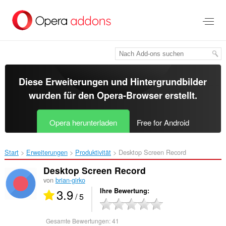
Zum
Hauptinhalt
springen
Diese Erweiterungen und Hintergrundbilder
wurden für den
Opera-Browser
erstellt.
Opera herunterladen
Free for Android
Start
Erweiterungen
Produktivität
Desktop Screen Record‎
Desktop Screen Record
von
brian-girko
3.9
Ihre Bewertung
/ 5
Gesamte Bewertungen:
41