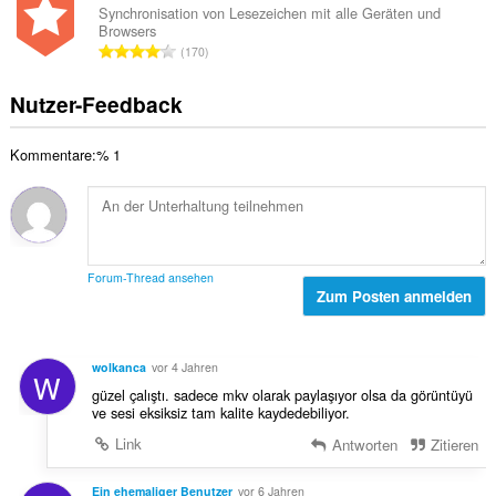
t
a
n
Synchronisation von Lesezeichen mit alle Geräten und
e
u
Browsers
m
:
w
G
n
170
t
e
e
g
e
r
s
e
Nutzer-Feedback
B
t
a
n
e
u
m
:
w
n
Kommentare:% 1
t
e
g
e
r
e
B
t
n
e
u
:
w
n
e
g
Forum-Thread ansehen
r
Zum Posten anmelden
e
t
n
u
:
n
wolkanca
vor 4 Jahren
W
g
güzel çalıştı. sadece mkv olarak paylaşıyor olsa da görüntüyü
e
ve sesi eksiksiz tam kalite kaydedebiliyor.
n
Link
Antworten
Zitieren
:
Ein ehemaliger Benutzer
vor 6 Jahren