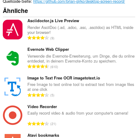
Quellcode-Seite
https://github.com/brian-girko/desktop-screen-record/
Ähnliche
Asciidoctor.js Live Preview
Render AsciiDoc (.ad, .adoc, .asc, .asciidoc) as HTML inside
your browser!
G
9
e
s
Evernote Web Clipper
a
Verwende die Evernote-Erweiterung, um Dinge, die du online
entdeckst, in deinem Evernote-Konto zu speichern.
m
G
610
t
e
e
s
Image to Text Free OCR imagetotext.io
B
a
Free Image to text online tool to extract text from image files
e
at one click
m
w
G
5
t
e
e
e
r
s
Video Recorder
B
t
a
Easily record video & audio from your computer's camera!
e
u
m
w
G
n
21
t
e
e
g
e
r
s
Atavi bookmarks
e
B