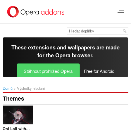
Přejít
přímo
na
hlavní
obsah
These extensions and wallpapers are made
for the
Opera browser
.
Stáhnout prohlížeč Opera
Free for Android
Domů
Výsledky hledání
Themes
Oni Loli with katana