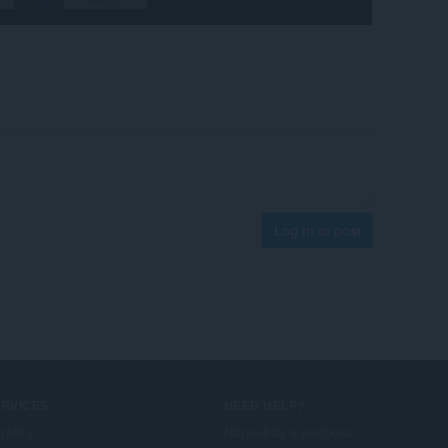
Log in to post
ERVICES
NEED HELP?
plňky
Nápověda a podpora