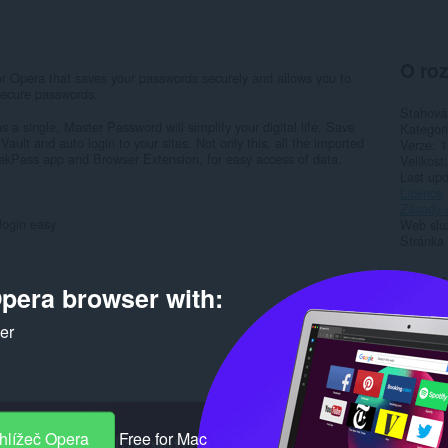
O roz
r Opera that saves your passwords securely and allows you to
 secure passwords.
Stahová
a single, Master Password will simplify your digital life. Save
Kategor
ult and auto login to your sites. Not only this, all the imported
Verze
1
kPass app and Browser Extension, for easy access of data.
Velikost
Last up
Licence
Zásady 
login easy
Web slu
Stránka
Rela
pera browser with:
ker
hlížeč Opera
Free for Mac