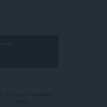
PŘIHLÁSIT SE
rowser
.
Je vyžadován
prohlížeč
Opera
.