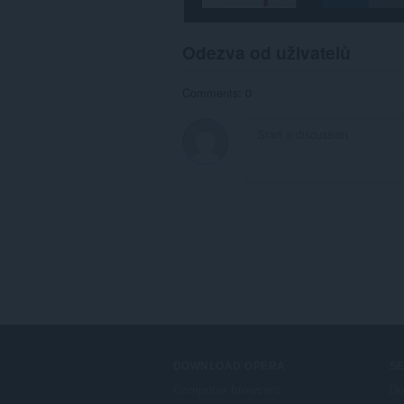
extension.
Toto
Odezva od uživatelů
rozšíření
může
přistupovat
Comments: 0
k
vašim
listům
a
aktivitám
při
prohlížení.
DOWNLOAD OPERA
S
Computer browsers
Do