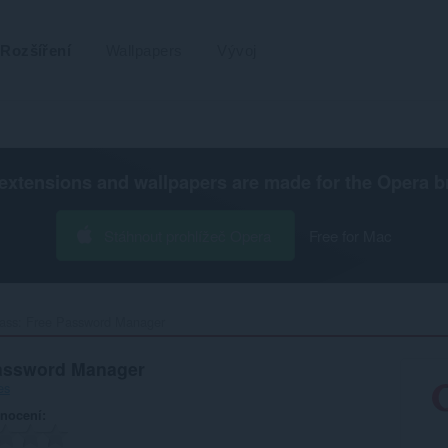
Rozšíření
Wallpapers
Vývoj
extensions and wallpapers are made for the
Opera b
Stáhnout prohlížeč Opera
Free for Mac
ss: Free Password Manager‎
assword Manager
es
nocení