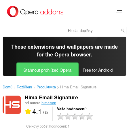
Přejít
přímo
na
hlavní
obsah
These extensions and wallpapers are made
for the
Opera browser
.
Stáhnout prohlížeč Opera
Free for Android
Domů
Rozšíření
Produktivita
Hima Email Signature‎
Hima Email Signature
od autora
himasign
4.1
Vaše hodnocení
/ 5
Celkový počet hodnocení:
1