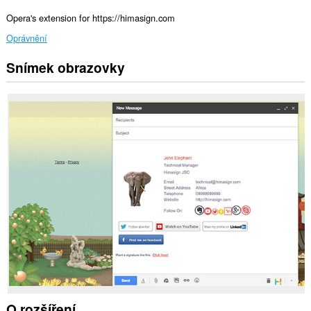
Opera's extension for https://himasign.com
Oprávnění
Snímek obrazovky
Toto
rozšíření
může
přistupovat
k
vašim
datům
na
všech
webech.
This
extension
can
create
rich
notifications
and
display
them
to
you
O rozšíření