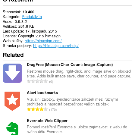
in
the
system
Stahování
10 400
tray.
Kategorie
Produktivita
Verze
0.9.3.2
Toto
Velikost
261,6 KB
rozšíření
Last update
17. listopadu 2015
může
Licence
Copyright 2015 himasign
přistupovat
Web služby
https://himasign.com/
k
Stránka podpory
https://himasign.com/help/
vašim
Related
listům
a
aktivitám
DragFree (Mouse+Char Count+Image+Capture)
při
Restores mouse drag, right-click, and image save on blocked
prohlížení.
sites. Adds bulk image save, char counter, and page capture.
C
0
This
e
extension
l
can
Atavi bookmarks
store
k
Vizuální záložky, synchronizace záložek mezi různými
an
prohlížeči a naprostá bezpečnost vašich záložek
o
unlimited
C
170
v
amount
e
ý
of
l
Evernote Web Clipper
client-
p
side
k
Pomocí rozšíření Evernote si uložte zajímavosti z webu do
o
data.
svého účtu Evernote.
o