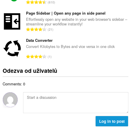
č
C
610
v
e
e
ý
t
l
Page Sidebar | Open any page in side panel
p
h
k
Effortlessly open any website in your web browser's sidebar –
o
o
streamline your workflow instantly!
o
č
C
d
21
v
e
e
n
ý
t
l
Data Converter
o
p
h
k
c
Convert Kilobytes to Bytes and vice versa in one click
o
o
o
e
č
C
d
1
v
n
e
e
n
ý
í
t
l
o
Odezva od uživatelů
p
:
h
k
c
o
o
o
e
č
d
Comments: 0
v
n
e
n
ý
í
t
o
p
:
h
c
o
o
e
č
d
n
e
n
í
t
Log in to post
o
:
h
c