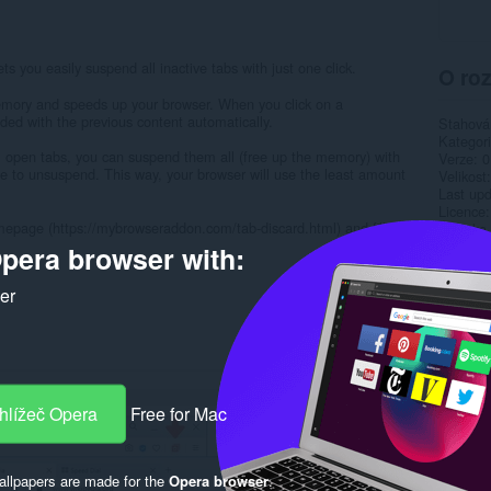
s you easily suspend all inactive tabs with just one click.
O roz
emory and speeds up your browser. When you click on a
aded with the previous content automatically.
Stahová
Kategor
l open tabs, you can suspend them all (free up the memory) with
Verze
0
ne to unsuspend. This way, your browser will use the least amount
Velikost
Last up
Licence
omepage (https://mybrowseraddon.com/tab-discard.html) and fill the
Stránka
pera browser with:
Rela
ker
hlížeč Opera
Free for Mac
llpapers are made for the
Opera browser
.