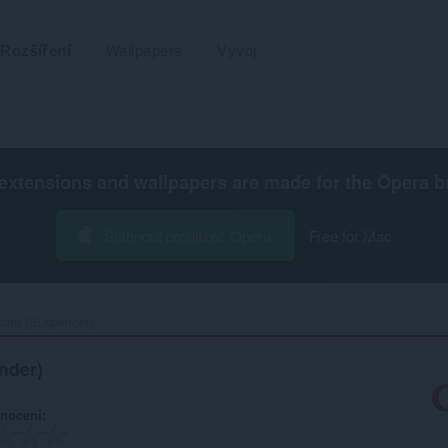
Rozšíření
Wallpapers
Vývoj
extensions and wallpapers are made for the
Opera b
Stáhnout prohlížeč Opera
Free for Mac
card (Suspender)‎
nder)
nocení