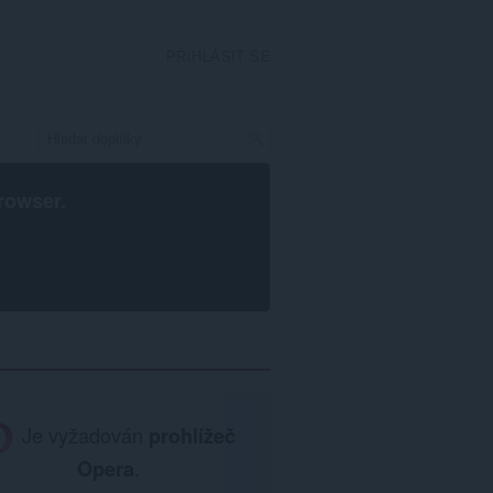
PŘIHLÁSIT SE
rowser
.
Je vyžadován
prohlížeč
Opera
.