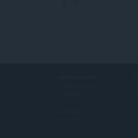
DOWNLOAD OPERA
S
Computer browsers
Do
Mobile apps
Op
Dev.Opera
Beta version
F