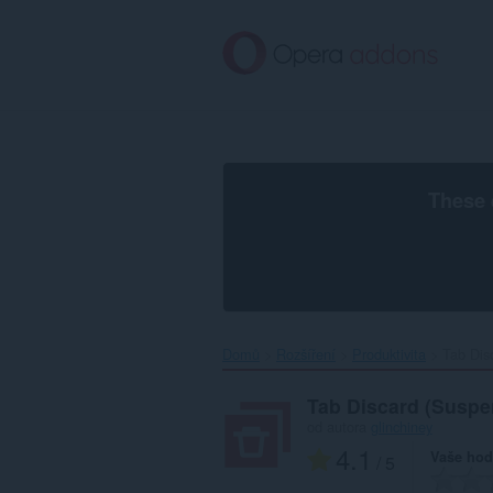
Přejít
přímo
na
hlavní
obsah
These 
Domů
Rozšíření
Produktivita
Tab Dis
Tab Discard (Suspe
od autora
glinchiney
4.1
Vaše hod
/ 5