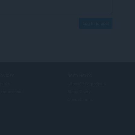
Log in to post
ERVICES
NEED HELP?
plňky
Nápověda a podpora
era account
Blogy Opery
Opera forums