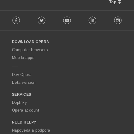
n
Top
í
F
:
Facebook
Twitter
Youtube
LinkedIn
Instag
o
l
l
o
DOWNLOAD OPERA
w
O
Computer browsers
p
Mobile apps
e
r
a
Dev.Opera
Beta version
SERVICES
Doplňky
Opera account
NEED HELP?
Nápověda a podpora