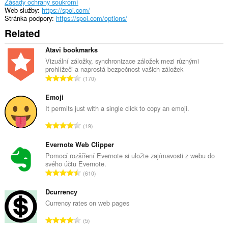
Zásady ochrany soukromí
Web služby
https://spoi.com/
Stránka podpory
https://spoi.com/options/
Related
Atavi bookmarks
Vizuální záložky, synchronizace záložek mezi různými
prohlížeči a naprostá bezpečnost vašich záložek
C
170
e
l
Emoji
k
It permits just with a single click to copy an emoji.
o
C
19
v
e
ý
l
Evernote Web Clipper
p
k
Pomocí rozšíření Evernote si uložte zajímavosti z webu do
o
svého účtu Evernote.
o
č
C
610
v
e
e
ý
t
l
Dcurrency
p
h
k
Currency rates on web pages
o
o
o
č
C
d
5
v
e