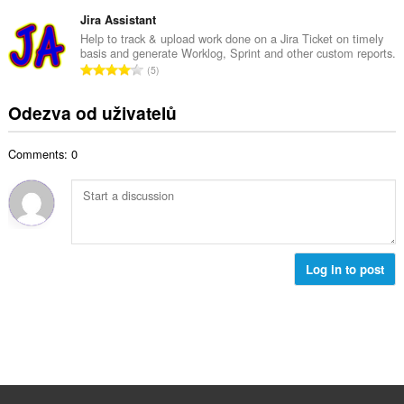
e
n
ý
t
l
Jira Assistant
o
p
h
k
c
Help to track & upload work done on a Jira Ticket on timely
o
o
basis and generate Worklog, Sprint and other custom reports.
o
e
č
C
d
5
v
n
e
e
n
ý
í
t
l
o
Odezva od uživatelů
p
:
h
k
c
o
o
o
e
č
d
Comments: 0
v
n
e
n
ý
í
t
o
p
:
h
c
o
o
e
č
d
n
e
n
í
t
Log in to post
o
:
h
c
o
e
d
n
n
í
o
:
c
e