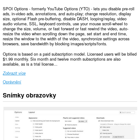
SPOI Options - formerly YouTube Options (YTO) - lets you disable pre-roll
ads, in-video ads, annotations, and auto-play; change resolution, display
size, optional Flash pre-buffering, disable DASH, looping/replay, video
audio volume, SSL, keyboard controls, use your mouse scroll-wheel to
change the size, volume, or fast forward or fast rewind the video, auto-
resize the video when scrolling down the page, set start and end time,
resize the window to the width of the video, synchronize settings across
browsers, save bandwidth by blocking images/scripts/fonts.
Options is based on a paid subscription model. Licensed users will be billed
$1.99 monthly. Six month and twelve month subscriptions are also
available, as is a trial license...
Zobrazit více
Oprávnění
Snímky obrazovky
Toto
rozšíření
může
přistupovat
k
vašim
datům
na
všech