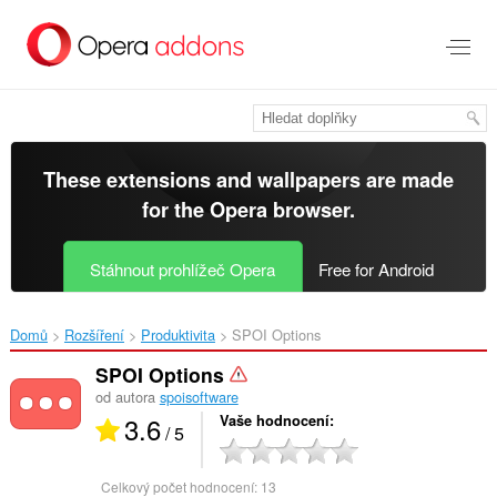
Přejít
přímo
na
hlavní
obsah
These extensions and wallpapers are made
for the
Opera browser
.
Stáhnout prohlížeč Opera
Free for Android
Domů
Rozšíření
Produktivita
SPOI Options‎
SPOI Options
od autora
spoisoftware
3.6
Vaše hodnocení
/ 5
Celkový počet hodnocení:
13