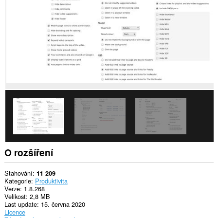
webech.
Toto
rozšíření
může
přistupovat
k
vašim
datům
na
některých
webech.
Toto
rozšíření
může
přistupovat
k
vašim
listům
O rozšíření
a
aktivitám
při
Stahování
11 209
prohlížení.
Kategorie
Produktivita
Verze
1.8.268
Velikost
2,8 MB
Last update
15. června 2020
Licence