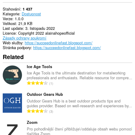
Stahování
1 437
Kategorie
Dostupnost
Verze
1.0.0
Velikost
21,9 KB
Last update
3. listopadu 2022
Licence
Copyright 2022 alainahopeofficial
Zásady ochrany soukromí
Web služby
https://succeedonlinefast.blogspot.com/
Stránka podpory
https://succeedonlinefast.blogspot.com/
Related
Ice Age Tools
Ice Age Tools is the ultimate destination for metalworking
professionals and enthusiasts. Reliable resource for compre...
C
1
e
l
Outdoor Gears Hub
k
Outdoor Gears Hub is a best outdoor products tips and
guides provider. Based on well-research and experiences by...
o
C
3
v
e
ý
l
Zoom
p
k
Pro pohodlnější čtení přibližuje\/oddaluje obsah webu pomocí
o
tlačítka Zoom.
o