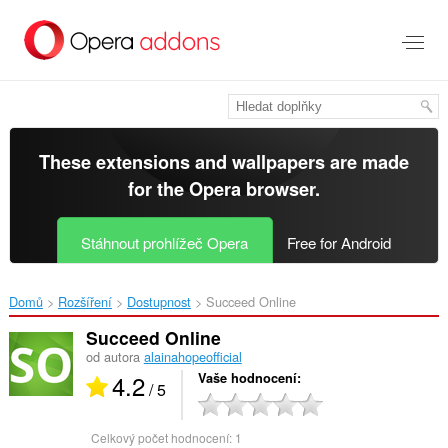
Přejít
přímo
na
hlavní
obsah
These extensions and wallpapers are made
for the
Opera browser
.
Stáhnout prohlížeč Opera
Free for Android
Domů
Rozšíření
Dostupnost
Succeed Online‎
Succeed Online
od autora
alainahopeofficial
4.2
Vaše hodnocení
/ 5
Celkový počet hodnocení:
1