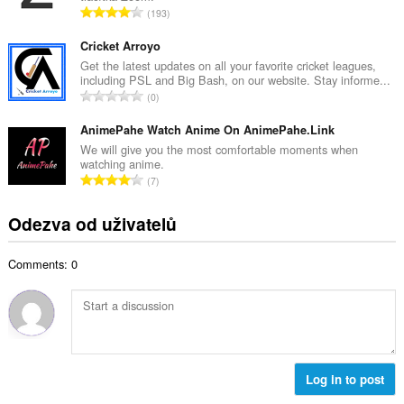
č
C
193
v
e
e
ý
t
l
Cricket Arroyo
p
h
k
Get the latest updates on all your favorite cricket leagues,
o
o
including PSL and Big Bash, on our website. Stay informe...
o
č
C
d
0
v
e
e
n
ý
t
l
AnimePahe Watch Anime On AnimePahe.Link
o
p
h
k
c
We will give you the most comfortable moments when
o
o
watching anime.
o
e
č
C
d
7
v
n
e
e
n
ý
í
t
l
o
Odezva od uživatelů
p
:
h
k
c
o
o
o
e
č
d
Comments: 0
v
n
e
n
ý
í
t
o
p
:
h
c
o
o
e
č
d
n
e
n
í
t
Log in to post
o
:
h
c