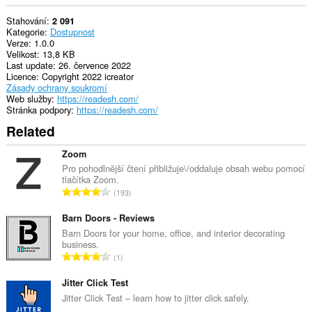
Stahování
2 091
Kategorie
Dostupnost
Verze
1.0.0
Velikost
13,8 KB
Last update
26. července 2022
Licence
Copyright 2022 icreator
Zásady ochrany soukromí
Web služby
https://readesh.com/
Stránka podpory
https://readesh.com/
Related
Zoom
Pro pohodlnější čtení přibližuje\/oddaluje obsah webu pomocí
tlačítka Zoom.
C
193
e
l
Barn Doors - Reviews
k
Barn Doors for your home, office, and interior decorating
business.
o
C
1
v
e
ý
l
Jitter Click Test
p
k
Jitter Click Test – learn how to jitter click safely.
o
o