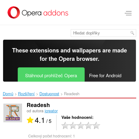
Přejít
přímo
na
hlavní
obsah
These extensions and wallpapers are made
for the
Opera browser
.
Stáhnout prohlížeč Opera
Free for Android
Domů
Rozšíření
Dostupnost
Readesh‎
Readesh
od autora
icreator
4.1
Vaše hodnocení
/ 5
Celkový počet hodnocení:
1