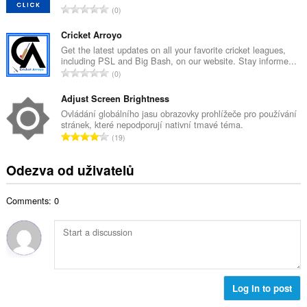
č
C
0
v
e
e
ý
t
l
Cricket Arroyo
p
h
k
Get the latest updates on all your favorite cricket leagues,
o
o
including PSL and Big Bash, on our website. Stay informe...
o
č
C
d
0
v
e
e
n
ý
t
l
Adjust Screen Brightness
o
p
h
k
c
Ovládání globálního jasu obrazovky prohlížeče pro používání
o
o
stránek, které nepodporují nativní tmavé téma.
o
e
č
C
d
19
v
n
e
e
n
ý
í
t
l
o
Odezva od uživatelů
p
:
h
k
c
o
o
o
e
č
d
Comments: 0
v
n
e
n
ý
í
t
o
p
:
h
c
o
o
e
č
d
n
e
n
í
t
Log in to post
o
:
h
c