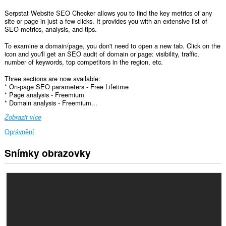
Serpstat Website SEO Checker allows you to find the key metrics of any
site or page in just a few clicks. It provides you with an extensive list of
SEO metrics, analysis, and tips.
To examine a domain/page, you don't need to open a new tab. Click on the
icon and you'll get an SEO audit of domain or page: visibility, traffic,
number of keywords, top competitors in the region, etc.
Three sections are now available:
* On-page SEO parameters - Free Lifetime
* Page analysis - Freemium
* Domain analysis - Freemium...
Zobrazit více
Oprávnění
Snímky obrazovky
Toto
rozšíření
může
přistupovat
k
vašim
datům
na
všech