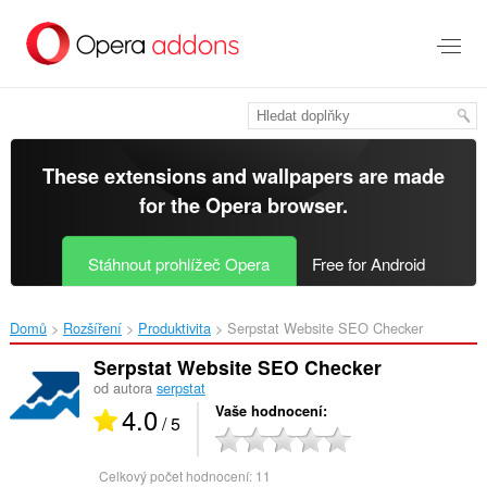
Přejít
přímo
na
hlavní
obsah
These extensions and wallpapers are made
for the
Opera browser
.
Stáhnout prohlížeč Opera
Free for Android
Domů
Rozšíření
Produktivita
Serpstat Website SEO Checker‎
Serpstat Website SEO Checker
od autora
serpstat
4.0
Vaše hodnocení
/ 5
Celkový počet hodnocení:
11