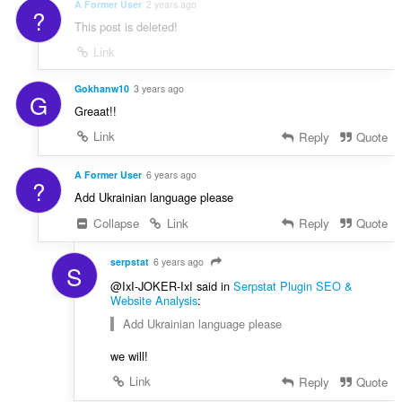
n
A Former User
2 years ago
?
n
í
This post is deleted!
o
:
c
Link
e
n
Gokhanw10
3 years ago
G
í
Greaat!!
:
Link
Reply
Quote
A Former User
6 years ago
?
Add Ukrainian language please
Collapse
Link
Reply
Quote
serpstat
6 years ago
S
@IxI-JOKER-IxI said in
Serpstat Plugin SEO &
Website Analysis
:
Add Ukrainian language please
we will!
Link
Reply
Quote