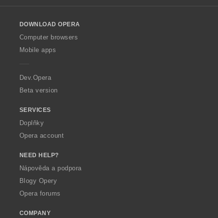
l
o
DOWNLOAD OPERA
w
O
Computer browsers
p
Mobile apps
e
r
a
Dev.Opera
Beta version
SERVICES
Doplňky
Opera account
NEED HELP?
Nápověda a podpora
Blogy Opery
Opera forums
COMPANY