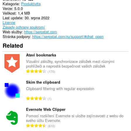
Kategorie
Produktivita
Verze
5.0.0
Velikost
1,4 MB
Last update
30. srpna 2022
Licence
Zásady ochrany soukromí
Web služby
https://serpstat.com
Stránka podpory
https://serpstat.com/ru/support/#chat_open
Related
Atavi bookmarks
Vizuální záložky, synchronizace záložek mezi různými
prohlížeči a naprostá bezpečnost vašich záložek
C
170
e
l
Skim the clipboard
k
Clipboard filtering with regular expression
o
C
1
v
e
ý
l
Evernote Web Clipper
p
k
Pomocí rozšíření Evernote si uložte zajímavosti z webu do
o
svého účtu Evernote.
o
č
C
610
v
e