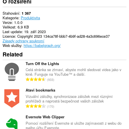
O rozšíření
Stahování
1 367
Kategorie
Produktivita
Verze
1.0.0
Velikost
6,9 KB
Last update
19. září 2023
Licence
Copyright 2023 134ca78f-bbb7-4b9f-ad28-4a3c696ece37
Zásady ochrany soukromí
Web služby
https://babelgraph.org/
Related
Turn Off the Lights
Celá stránka se ztmaví, abyste mohli sledovat videa jako v
kině. Funguje na YouTube™ a další.
C
933
e
l
Atavi bookmarks
k
Vizuální záložky, synchronizace záložek mezi různými
prohlížeči a naprostá bezpečnost vašich záložek
o
C
170
v
e
ý
l
Evernote Web Clipper
p
k
Pomocí rozšíření Evernote si uložte zajímavosti z webu do
o
svého účtu Evernote.
o