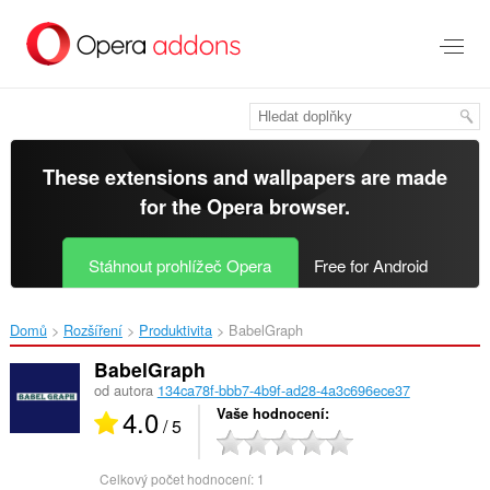
Přejít
přímo
na
hlavní
obsah
These extensions and wallpapers are made
for the
Opera browser
.
Stáhnout prohlížeč Opera
Free for Android
Domů
Rozšíření
Produktivita
BabelGraph‎
BabelGraph
od autora
134ca78f-bbb7-4b9f-ad28-4a3c696ece37
4.0
Vaše hodnocení
/ 5
Celkový počet hodnocení:
1