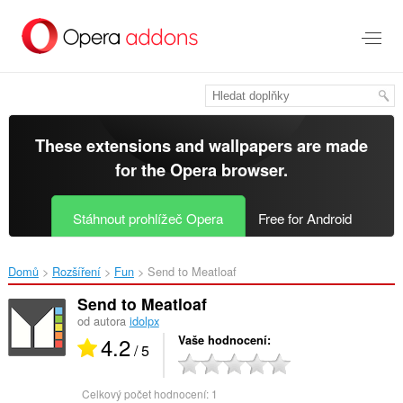
Přejít
přímo
na
hlavní
obsah
These extensions and wallpapers are made
for the
Opera browser
.
Stáhnout prohlížeč Opera
Free for Android
Domů
Rozšíření
Fun
Send to Meatloaf‎
Send to Meatloaf
od autora
idolpx
4.2
Vaše hodnocení
/ 5
Celkový počet hodnocení:
1