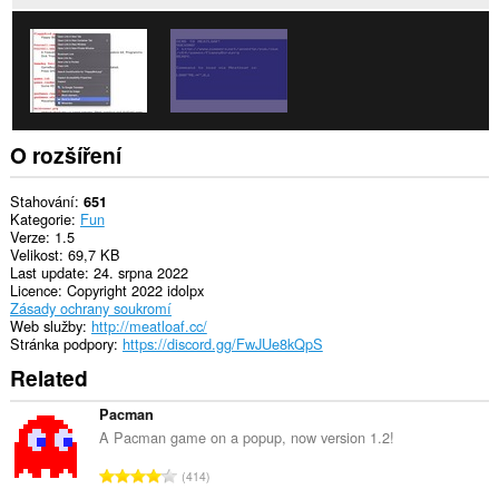
O rozšíření
Stahování
651
Kategorie
Fun
Verze
1.5
Velikost
69,7 KB
Last update
24. srpna 2022
Licence
Copyright 2022 idolpx
Zásady ochrany soukromí
Web služby
http://meatloaf.cc/
Stránka podpory
https://discord.gg/FwJUe8kQpS
Related
Pacman
A Pacman game on a popup, now version 1.2!
C
414
e