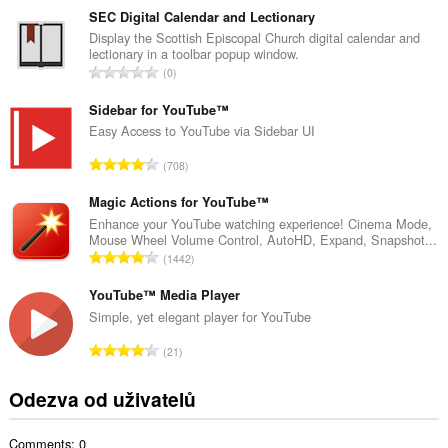
l
SEC Digital Calendar and Lectionary
k
Display the Scottish Episcopal Church digital calendar and
lectionary in a toolbar popup window.
o
C
0
v
e
ý
l
Sidebar for YouTube™
p
k
Easy Access to YouTube via Sidebar UI
o
o
č
C
708
v
e
e
ý
t
l
Magic Actions for YouTube™
p
h
k
Enhance your YouTube watching experience! Cinema Mode,
o
o
Mouse Wheel Volume Control, AutoHD, Expand, Snapshot...
o
č
C
d
1442
v
e
e
n
ý
t
l
YouTube™ Media Player
o
p
h
k
c
Simple, yet elegant player for YouTube
o
o
o
e
č
C
d
21
v
n
e
e
n
ý
í
t
l
o
Odezva od uživatelů
p
:
h
k
c
o
o
o
e
č
d
Comments: 0