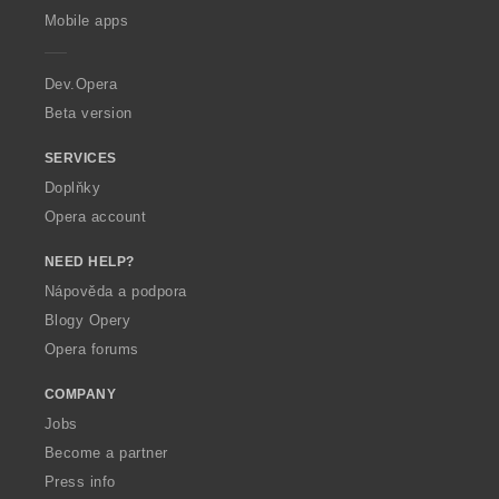
p
Mobile apps
e
r
a
Dev.Opera
Beta version
SERVICES
Doplňky
Opera account
NEED HELP?
Nápověda a podpora
Blogy Opery
Opera forums
COMPANY
Jobs
Become a partner
Press info