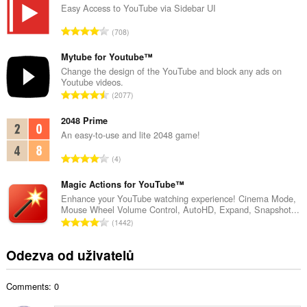
k
Easy Access to YouTube via Sidebar UI
o
C
708
v
e
ý
l
Mytube for Youtube™
p
k
Change the design of the YouTube and block any ads on
o
Youtube videos.
o
č
C
2077
v
e
e
ý
t
l
2048 Prime
p
h
k
An easy-to-use and lite 2048 game!
o
o
o
č
C
d
4
v
e
e
n
ý
t
l
Magic Actions for YouTube™
o
p
h
k
c
Enhance your YouTube watching experience! Cinema Mode,
o
o
Mouse Wheel Volume Control, AutoHD, Expand, Snapshot...
o
e
č
C
d
1442
v
n
e
e
n
ý
í
t
l
o
Odezva od uživatelů
p
:
h
k
c
o
o
o
e
č
d
Comments: 0
v
n
e
n
ý
í