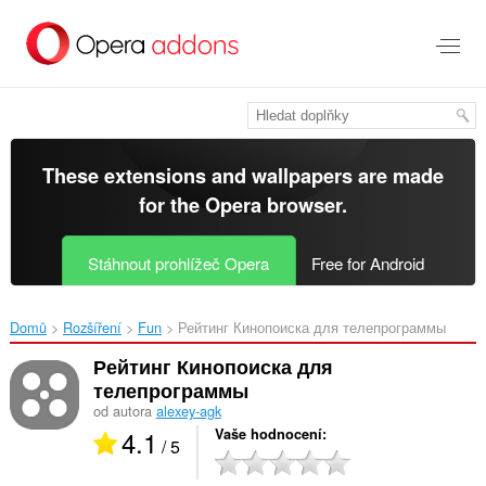
Přejít
přímo
na
hlavní
obsah
These extensions and wallpapers are made
for the
Opera browser
.
Stáhnout prohlížeč Opera
Free for Android
Domů
Rozšíření
Fun
Рейтинг Кинопоиска для телепрограммы‎
Рейтинг Кинопоиска для
телепрограммы
od autora
alexey-agk
4.1
Vaše hodnocení
/ 5