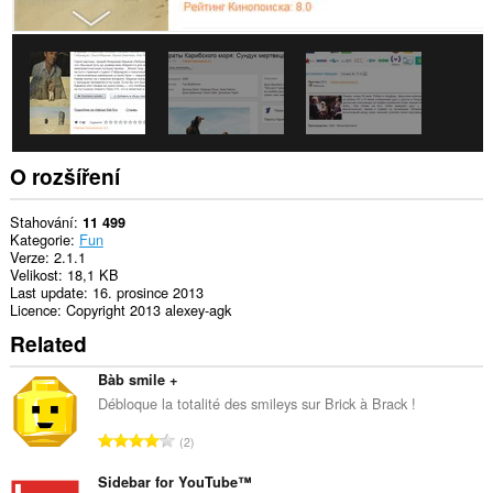
O rozšíření
Stahování
11 499
Kategorie
Fun
Verze
2.1.1
Velikost
18,1 KB
Last update
16. prosince 2013
Licence
Copyright 2013 alexey-agk
Related
Bàb smile +
Débloque la totalité des smileys sur Brick à Brack !
C
2
e
l
Sidebar for YouTube™