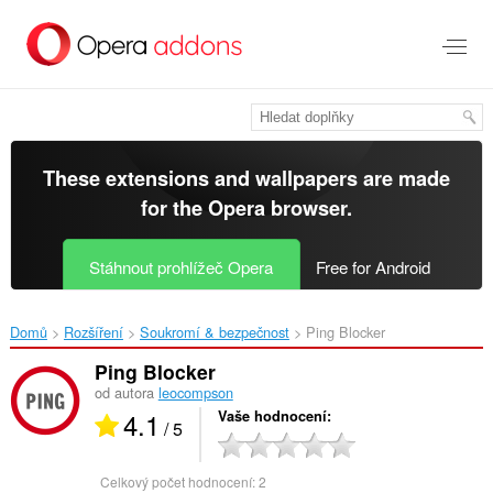
Přejít
přímo
na
hlavní
obsah
These extensions and wallpapers are made
for the
Opera browser
.
Stáhnout prohlížeč Opera
Free for Android
Domů
Rozšíření
Soukromí & bezpečnost
Ping Blocker‎
Ping Blocker
od autora
leocompson
4.1
Vaše hodnocení
/ 5
Celkový počet hodnocení:
2