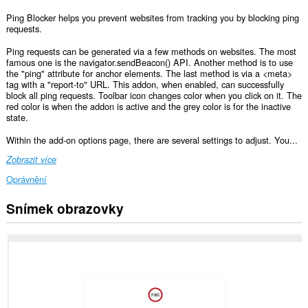
Ping Blocker helps you prevent websites from tracking you by blocking ping
requests.
Ping requests can be generated via a few methods on websites. The most
famous one is the navigator.sendBeacon() API. Another method is to use
the "ping" attribute for anchor elements. The last method is via a <meta>
tag with a "report-to" URL. This addon, when enabled, can successfully
block all ping requests. Toolbar icon changes color when you click on it. The
red color is when the addon is active and the grey color is for the inactive
state.
Within the add-on options page, there are several settings to adjust. You...
Zobrazit více
Oprávnění
Snímek obrazovky
Toto
rozšíření
může
přistupovat
k
vašim
datům
na
všech