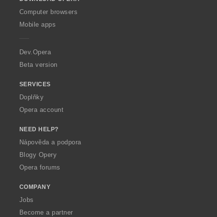
w
O
Computer browsers
p
Mobile apps
e
r
a
Dev.Opera
Beta version
SERVICES
Doplňky
Opera account
NEED HELP?
Nápověda a podpora
Blogy Opery
Opera forums
COMPANY
Jobs
Become a partner