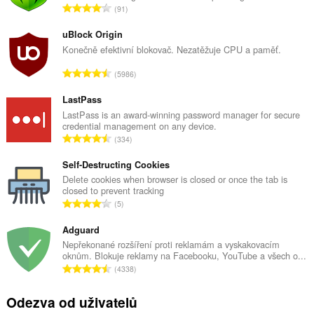
C
91
e
l
uBlock Origin
k
Konečně efektivní blokovač. Nezatěžuje CPU a paměť.
o
C
5986
v
e
ý
l
LastPass
p
k
LastPass is an award-winning password manager for secure
o
credential management on any device.
o
č
C
334
v
e
e
ý
t
l
Self-Destructing Cookies
p
h
k
Delete cookies when browser is closed or once the tab is
o
o
closed to prevent tracking
o
č
C
d
5
v
e
e
n
ý
t
l
Adguard
o
p
h
k
c
Nepřekonané rozšíření proti reklamám a vyskakovacím
o
o
oknům. Blokuje reklamy na Facebooku, YouTube a všech o...
o
e
č
C
d
4338
v
n
e
e
n
ý
í
t
l
o
Odezva od uživatelů
p
:
h
k
c