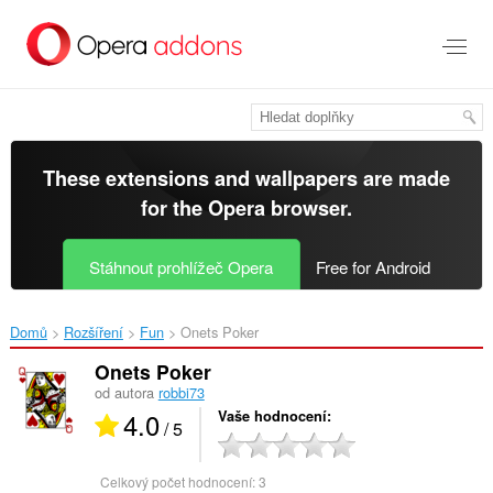
Přejít
přímo
na
hlavní
obsah
These extensions and wallpapers are made
for the
Opera browser
.
Stáhnout prohlížeč Opera
Free for Android
Domů
Rozšíření
Fun
Onets Poker‎
Onets Poker
od autora
robbi73
4.0
Vaše hodnocení
/ 5
Celkový počet hodnocení:
3