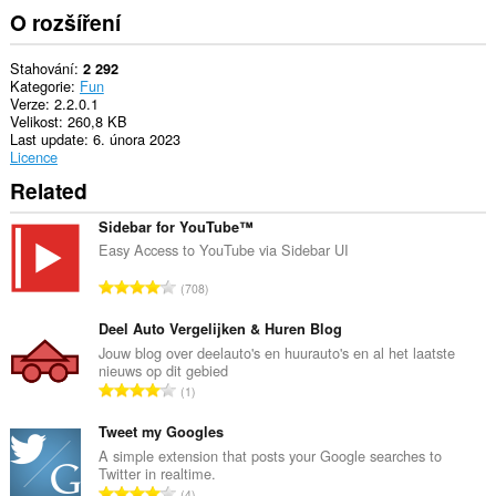
O rozšíření
Stahování
2 292
Kategorie
Fun
Verze
2.2.0.1
Velikost
260,8 KB
Last update
6. února 2023
Licence
Related
Sidebar for YouTube™
Easy Access to YouTube via Sidebar UI
C
708
e
l
Deel Auto Vergelijken & Huren Blog
k
Jouw blog over deelauto's en huurauto's en al het laatste
nieuws op dit gebied
o
C
1
v
e
ý
l
Tweet my Googles
p
k
A simple extension that posts your Google searches to
o
Twitter in realtime.
o
č
C
4