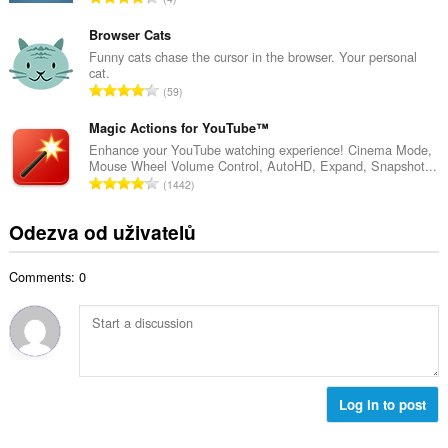
v
e
e
ý
t
l
Browser Cats
p
h
k
Funny cats chase the cursor in the browser. Your personal
o
o
cat.
o
č
C
d
59
v
e
e
n
ý
t
l
Magic Actions for YouTube™
o
p
h
k
c
Enhance your YouTube watching experience! Cinema Mode,
o
o
Mouse Wheel Volume Control, AutoHD, Expand, Snapshot...
o
e
č
C
d
1442
v
n
e
e
n
ý
í
t
l
o
Odezva od uživatelů
p
:
h
k
c
o
o
o
e
č
d
Comments: 0
v
n
e
n
ý
í
t
o
p
:
h
c
o
o
e
č
d
n
e
n
í
t
Log in to post
o
:
h
c
o