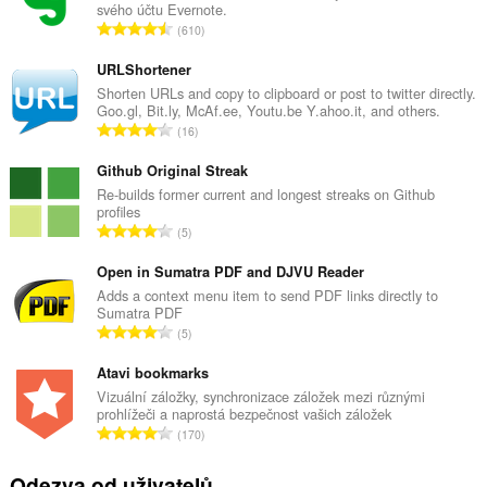
svého účtu Evernote.
C
610
e
l
URLShortener
k
Shorten URLs and copy to clipboard or post to twitter directly.
Goo.gl, Bit.ly, McAf.ee, Youtu.be Y.ahoo.it, and others.
o
C
16
v
e
ý
l
Github Original Streak
p
k
Re-builds former current and longest streaks on Github
o
profiles
o
č
C
5
v
e
e
ý
t
l
Open in Sumatra PDF and DJVU Reader
p
h
k
Adds a context menu item to send PDF links directly to
o
o
Sumatra PDF
o
č
C
d
5
v
e
e
n
ý
t
l
Atavi bookmarks
o
p
h
k
c
Vizuální záložky, synchronizace záložek mezi různými
o
o
prohlížeči a naprostá bezpečnost vašich záložek
o
e
č
C
d
170
v
n
e
e
n
ý
í
t
l
o
Odezva od uživatelů
p
: