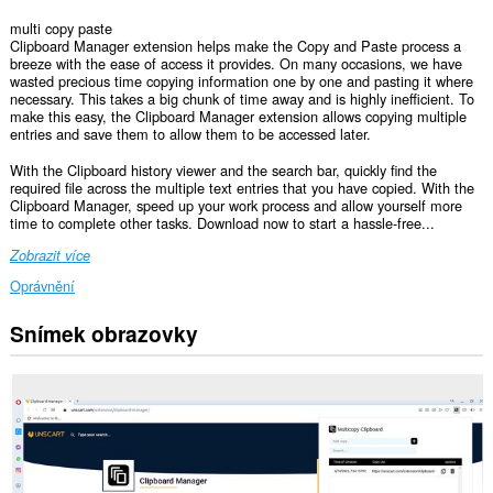
multi copy paste
Clipboard Manager extension helps make the Copy and Paste process a
breeze with the ease of access it provides. On many occasions, we have
wasted precious time copying information one by one and pasting it where
necessary. This takes a big chunk of time away and is highly inefficient. To
make this easy, the Clipboard Manager extension allows copying multiple
entries and save them to allow them to be accessed later.
With the Clipboard history viewer and the search bar, quickly find the
required file across the multiple text entries that you have copied. With the
Clipboard Manager, speed up your work process and allow yourself more
time to complete other tasks. Download now to start a hassle-free...
Zobrazit více
Oprávnění
Snímek obrazovky
Toto
rozšíření
může
přistupovat
k
vašim
datům
na
všech
webech.