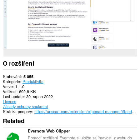
O rozšíření
Stahování
5 055
Kategorie
Produktivita
Verze
1.1.0
Velikost
692,8 KB
Last update
30. srpna 2022
Licence
Zásady ochrany soukromí
Stránka podpory
https://unscart.com/extension/clipboard-manager/#feedback
Related
Evernote Web Clipper
Pomocí rozšíření Evernote si uložte zajímavosti z webu do