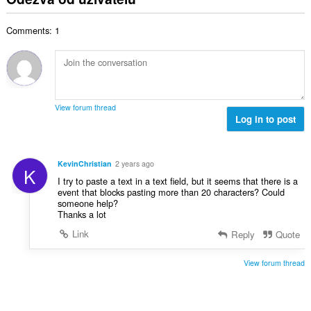
h
k
c
o
o
o
e
č
d
Comments: 1
v
n
e
n
ý
í
t
o
p
:
h
c
o
o
e
č
d
n
e
n
View forum thread
í
t
Log in to post
o
:
h
c
o
e
d
n
KevinChristian
2 years ago
K
n
í
I try to paste a text in a text field, but it seems that there is a
o
:
event that blocks pasting more than 20 characters? Could
c
someone help?
e
Thanks a lot
n
Link
Reply
Quote
í
:
View forum thread