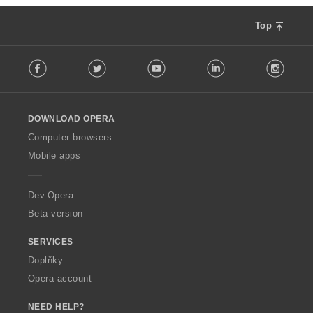
Top
F
Facebook
Twitter
Youtube
LinkedIn
Instag
o
l
l
o
DOWNLOAD OPERA
w
O
Computer browsers
p
Mobile apps
e
r
a
Dev.Opera
Beta version
SERVICES
Doplňky
Opera account
NEED HELP?