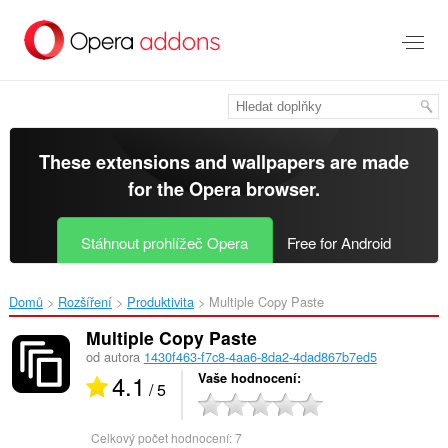
Přejít
přímo
na
hlavní
obsah
These extensions and wallpapers are made
for the
Opera browser
.
Stáhnout prohlížeč Opera
Free for Android
Domů
Rozšíření
Produktivita
Multiple Copy Paste‎
Multiple Copy Paste
od autora
1430f463-f7c8-4aa6-8da2-4dad867b7ed5
4.1
Vaše hodnocení
/ 5
Celkový počet hodnocení:
7