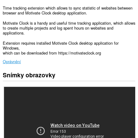
Time tracking extension which allows to sync statistic of websites between
browser and Motivate Clock desktop application.
Motivate Clock is a handy and useful time tracking application, which allows
to create multiple projects and log spent hours on websites and
applications.
Extension requires installed Motivate Clock desktop application for
Windows,
which can be downloaded from https://motivateclock.org
Oprávnění
Snímky obrazovky
Toto
rozšíření
může
přistupovat
k
vašim
datům
na
některých
webech.
Toto
rozšíření