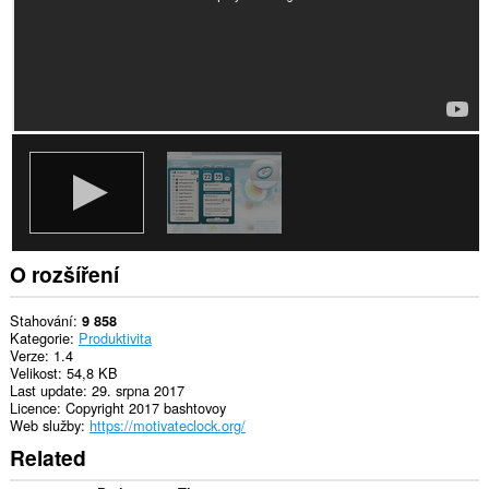
může
přistupovat
k
vašim
listům
a
aktivitám
při
prohlížení.
O rozšíření
Stahování
9 858
Kategorie
Produktivita
Verze
1.4
Velikost
54,8 KB
Last update
29. srpna 2017
Licence
Copyright 2017 bashtovoy
Web služby
https://motivateclock.org/
Related