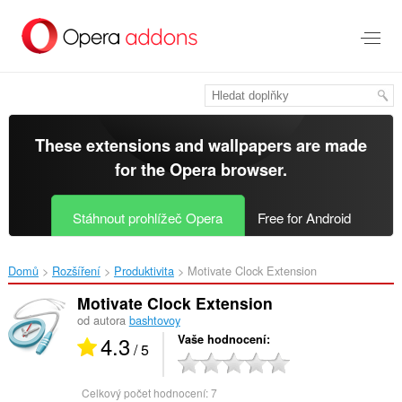
Přejít
přímo
na
hlavní
obsah
These extensions and wallpapers are made
for the
Opera browser
.
Stáhnout prohlížeč Opera
Free for Android
Domů
Rozšíření
Produktivita
Motivate Clock Extension‎
Motivate Clock Extension
od autora
bashtovoy
4.3
Vaše hodnocení
/ 5
Celkový počet hodnocení:
7