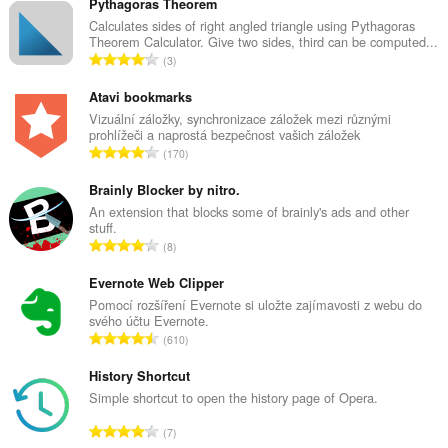
Pythagoras Theorem
Calculates sides of right angled triangle using Pythagoras
Theorem Calculator. Give two sides, third can be computed...
C
3
e
l
Atavi bookmarks
k
Vizuální záložky, synchronizace záložek mezi různými
prohlížeči a naprostá bezpečnost vašich záložek
o
C
170
v
e
ý
l
Brainly Blocker by nitro.
p
k
An extension that blocks some of brainly's ads and other
o
stuff.
o
č
C
8
v
e
e
ý
t
l
Evernote Web Clipper
p
h
k
Pomocí rozšíření Evernote si uložte zajímavosti z webu do
o
o
svého účtu Evernote.
o
č
C
d
610
v
e
e
n
ý
t
l
History Shortcut
o
p
h
k
c
Simple shortcut to open the history page of Opera.
o
o
o
e
č
C
d
7
v
n
e