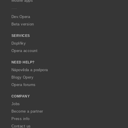
Mobile apps
e
r
a
Dev.Opera
Beta version
SERVICES
Doplňky
Opera account
NEED HELP?
Nápověda a podpora
Blogy Opery
Opera forums
COMPANY
Jobs
Become a partner
Press info
Contact us