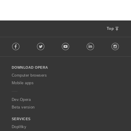
n
n
í
o
:
c
e
n
Top
í
F
:
Facebook
Twitter
Youtube
LinkedIn
Instag
o
l
l
o
DOWNLOAD OPERA
w
O
Computer browsers
p
Mobile apps
e
r
a
Dev.Opera
Beta version
SERVICES
Doplňky