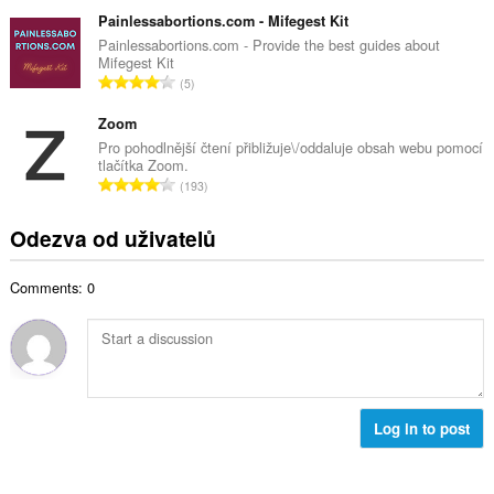
e
ý
t
l
Painlessabortions.com - Mifegest Kit
p
h
k
Painlessabortions.com - Provide the best guides about
o
o
Mifegest Kit
o
č
C
d
5
v
e
e
n
ý
t
l
Zoom
o
p
h
k
c
Pro pohodlnější čtení přibližuje\/oddaluje obsah webu pomocí
o
o
tlačítka Zoom.
o
e
č
C
d
193
v
n
e
e
n
ý
í
t
l
o
Odezva od uživatelů
p
:
h
k
c
o
o
o
e
č
d
Comments: 0
v
n
e
n
ý
í
t
o
p
:
h
c
o
o
e
č
d
n
e
n
í
t
Log in to post
o
:
h
c
o
e
d