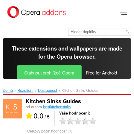
Přejít
přímo
na
hlavní
obsah
These extensions and wallpapers are made
for the
Opera browser
.
Stáhnout prohlížeč Opera
Free for Android
Domů
Rozšíření
Dostupnost
Kitchen Sinks Guides‎
Kitchen Sinks Guides
od autora
bestkitchensinks
0.0
Vaše hodnocení
/ 5
Celkový počet hodnocení:
0