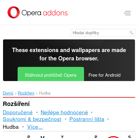
Přejít
přímo
na
hlavní
obsah
These extensions and wallpapers are made
for the
Opera browser
.
Stáhnout prohlížeč Opera
Free for Android
Domů
Rozšíření
Hudba
Rozšíření
Doporučené
Nejlépe hodnocené
Soukromí & bezpečnost
Postranní lišta
Řazení
Hudba
Více...
a
Picture-in-Picture - Floating Video Player
Youtube Downloader
Picture in Picture - PiP View
Sidebar for Youtube Music